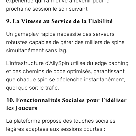
expérience qui l’a motivé à revenir pour la
prochaine session le soir suivant.
9. La Vitesse au Service de la Fiabilité
Un gameplay rapide nécessite des serveurs
robustes capables de gérer des milliers de spins
simultanément sans lag.
L’infrastructure d’AllySpin utilise du edge caching
et des chemins de code optimisés, garantissant
que chaque spin se déclenche instantanément,
quel que soit le trafic.
10. Fonctionnalités Sociales pour Fidéliser
les Joueurs
La plateforme propose des touches sociales
légères adaptées aux sessions courtes :