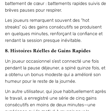
battement de cœur : battements rapides suivis de
brèves pauses pour respirer.
Les joueurs remarquent souvent des “hot
streaks” où des gains consécutifs se produisent
en quelques minutes, renforçant la confiance et
rendant la session presque inévitable.
8. Histoires Réelles de Gains Rapides
Un joueur occasionnel s’est connecté une fois
pendant la pause déjeuner, a spiné quinze fois, et
a obtenu un bonus modeste qui a amélioré son
humeur pour le reste de la journée.
Un autre utilisateur, qui joue habituellement après
le travail, a enregistré une série de cinq gains
consécutifs en moins de deux minutes—une