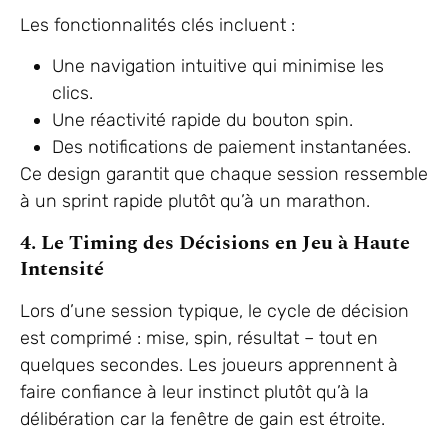
Les fonctionnalités clés incluent :
Une navigation intuitive qui minimise les
clics.
Une réactivité rapide du bouton spin.
Des notifications de paiement instantanées.
Ce design garantit que chaque session ressemble
à un sprint rapide plutôt qu’à un marathon.
4. Le Timing des Décisions en Jeu à Haute
Intensité
Lors d’une session typique, le cycle de décision
est comprimé : mise, spin, résultat – tout en
quelques secondes. Les joueurs apprennent à
faire confiance à leur instinct plutôt qu’à la
délibération car la fenêtre de gain est étroite.