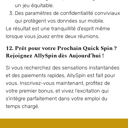
un jeu équitable.
Des paramètres de confidentialité conviviaux
qui protègent vos données sur mobile.
Le résultat est une tranquillité d’esprit même
lorsque vous jouez entre deux réunions.
12. Prêt pour votre Prochain Quick Spin ?
Rejoignez AllySpin dès Aujourd’hui !
Si vous recherchez des sensations instantanées
et des paiements rapides, AllySpin est fait pour
vous. Inscrivez-vous maintenant, profitez de
votre premier bonus, et vivez l’excitation qui
s’intègre parfaitement dans votre emploi du
temps chargé.