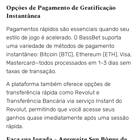
Opções de Pagamento de Gratificação
Instantânea
Pagamentos rápidos são essenciais quando seu
estilo de jogo é acelerado. O BassBet suporta
uma variedade de métodos de pagamento
instantâneo: Bitcoin (BTC), Ethereum (ETH), Visa,
Mastercard—todos processados em 1–3 dias sem
taxas de transação.
A plataforma também oferece opções de
transferência rápida como Revolut e
Transferência Bancária via serviço Instant do
Revolut, permitindo que você acesse seus
ganhos quase imediatamente após uma sessão
rápida.
Faça sua Jogada – Aproveite Seu Bônus de