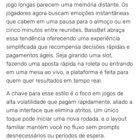
jogo longas parecem uma memória distante. Os
jogadores agora buscam emoções instantâneas
que cabem em uma pausa para o almoço ou em
cinco minutos entre reuniões. BassBet abraça
essa tendência oferecendo uma experiência
simplificada que recompensa decisões rápidas e
pagamentos ágeis. Seja girando uma slot,
fazendo uma aposta rápida na roleta ou entrando
em uma mesa ao vivo, a plataforma é feita para
quem quer resultados em tempo real.
A chave para esse estilo é o foco em jogos de
alta volatilidade que pagam rapidamente, aliado a
uma interface que elimina atritos. Um único
toque pode iniciar uma nova rodada, e o layout
familiar mantém você no fluxo sem prompts
desnecessários ou períodos de espera.