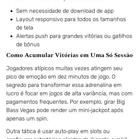
Sem necessidade de download de app
Layout responsivo para todos os tamanhos
de tela
Alertas push para grandes vitórias ou gatilhos
de bônus
Como Acumular Vitórias em Uma Só Sessão
Jogadores atípicos muitas vezes atingem seu
pico de emoção em dez minutos de jogo. O
segredo para transformar essa adrenalina em
lucro é focar em jogos de alta variância, mas com
pagamentos frequentes. Por exemplo, girar Big
Bass Vegas pode render um mini‑jackpot após
apenas um spin.
Outra tática é usar auto‑play em slots ou