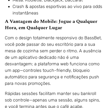
Mesa: Roulette, Blackjack, Baccarat
Crash & apostas esportivas ao vivo para odds
instantâneas
A Vantagem do Mobile: Jogue a Qualquer
Hora, em Qualquer Lugar
Com o design totalmente responsivo do BassBet,
você pode passar do seu escritório para a sua
mesa de cozinha sem perder o ritmo. A ausência
de um aplicativo dedicado não é uma
desvantagem; a plataforma web funciona como
um app—controles touch-friendly, bloqueio
automático para segurança e notificações push
para novas promoções.
Rápidas sessões facilitam manter seu bankroll
sob controle—apenas uma sessão, alguns spins,
e você termina antes que o café acabe.