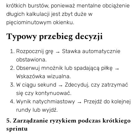
krótkich burstów, ponieważ mentalne obciążenie
długich kalkulacji jest zbyt duże w
pięciominutowym okienku.
Typowy przebieg decyzji
Rozpocznij grę → Stawka automatycznie
obstawiona.
Obserwuj mnożnik lub spadającą piłkę →
Wskazówka wizualna.
W ciągu sekund → Zdecyduj, czy zatrzymać
się czy kontynuować.
Wynik natychmiastowy → Przejdź do kolejnej
rundy lub wyjdź.
5. Zarządzanie ryzykiem podczas krótkiego
sprintu