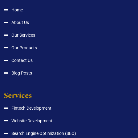
Home
About Us
Our Services
Our Products
Contact Us
Blog Posts
Services
Fintech Development
Website Development
Search Engine Optimization (SEO)