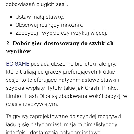
zobowiązań długich sesji.
Ustaw małą stawkę.
Obserwuj rosnący mnożnik.
Zdecyduj—wypłać czy ryzykuj więcej.
2. Dobór gier dostosowany do szybkich
wyników
BC GAME
posiada obszerne biblioteki, ale gry,
które trafiają do graczy preferujących krótkie
sesje, to te oferujące natychmiastowe stawki i
szybkie wypłaty. Tytuły takie jak Crash, Plinko,
Limbo i Hash Dice są zbudowane wokół decyzji w
czasie rzeczywistym.
Te gry są zaprojektowane do szybkiej rozgrywki:
ładują się natychmiast, mają minimalistyczny
interfejs i dostarczają natychmiastowe