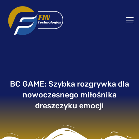
BC GAME: Szybka rozgrywka dla
nowoczesnego miłośnika
dreszczyku emocji