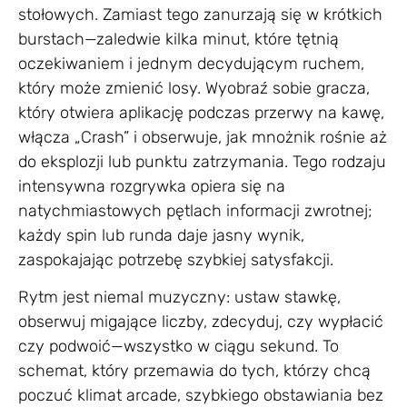
stołowych. Zamiast tego zanurzają się w krótkich
burstach—zaledwie kilka minut, które tętnią
oczekiwaniem i jednym decydującym ruchem,
który może zmienić losy. Wyobraź sobie gracza,
który otwiera aplikację podczas przerwy na kawę,
włącza „Crash” i obserwuje, jak mnożnik rośnie aż
do eksplozji lub punktu zatrzymania. Tego rodzaju
intensywna rozgrywka opiera się na
natychmiastowych pętlach informacji zwrotnej;
każdy spin lub runda daje jasny wynik,
zaspokajając potrzebę szybkiej satysfakcji.
Rytm jest niemal muzyczny: ustaw stawkę,
obserwuj migające liczby, zdecyduj, czy wypłacić
czy podwoić—wszystko w ciągu sekund. To
schemat, który przemawia do tych, którzy chcą
poczuć klimat arcade, szybkiego obstawiania bez