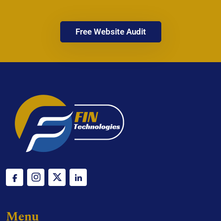
Free Website Audit
Menu