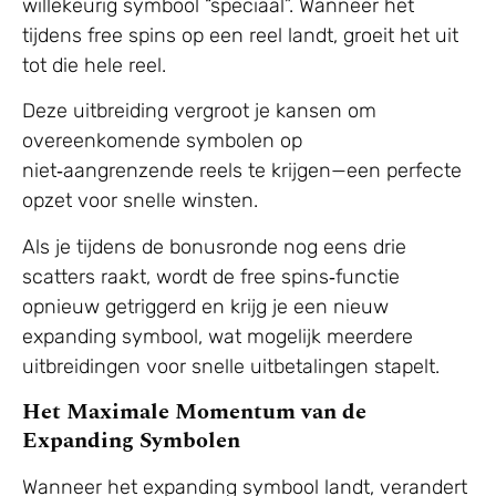
willekeurig symbool “speciaal”. Wanneer het
tijdens free spins op een reel landt, groeit het uit
tot die hele reel.
Deze uitbreiding vergroot je kansen om
overeenkomende symbolen op
niet‑aangrenzende reels te krijgen—een perfecte
opzet voor snelle winsten.
Als je tijdens de bonusronde nog eens drie
scatters raakt, wordt de free spins‑functie
opnieuw getriggerd en krijg je een nieuw
expanding symbool, wat mogelijk meerdere
uitbreidingen voor snelle uitbetalingen stapelt.
Het Maximale Momentum van de
Expanding Symbolen
Wanneer het expanding symbool landt, verandert