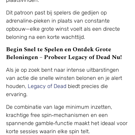
plaatsvinden.
Dit patroon past bij spelers die gedijen op
adrenaline‑pieken in plaats van constante
opbouw—elke grote winst voelt als een directe
beloning na een korte wachttijd.
Begin Snel te Spelen en Ontdek Grote
Beloningen – Probeer Legacy of Dead Nu!
Als je op zoek bent naar intense uitbarstingen
van actie die snelle winsten belonen en je alert
houden,
Legacy of Dead
biedt precies die
ervaring.
De combinatie van lage minimum inzetten,
krachtige free spin‑mechanismen en een
spannende gamble‑functie maakt het ideaal voor
korte sessies waarin elke spin telt.