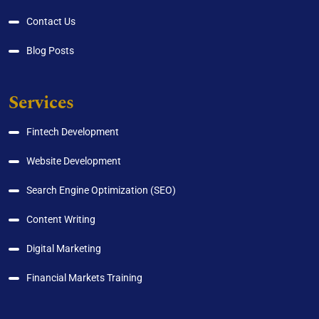
Contact Us
Blog Posts
Services
Fintech Development
Website Development
Search Engine Optimization (SEO)
Content Writing
Digital Marketing
Financial Markets Training