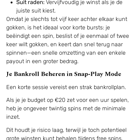
Suit raden:
Vervijfvoudig je winst als je de
juiste suit kiest.
Omdat je slechts tot vijf keer achter elkaar kunt
gokken, is het ideaal voor korte bursts: je
beëindigt een spin, beslist of je eenmaal of twee
keer wilt gokken, en keert dan snel terug naar
spinnen—een snelle omzetting van een enkele
payout in een groter bedrag.
Je Bankroll Beheren in Snap‑Play Mode
Een korte sessie vereist een strak bankrollplan.
Als je je budget op €20 zet voor een uur spelen,
heb je ongeveer twintig spins met de minimale
inzet.
Dit houdt je risico laag, terwijl je toch potentieel
grote winsten kunt behalen tijdens free spins.