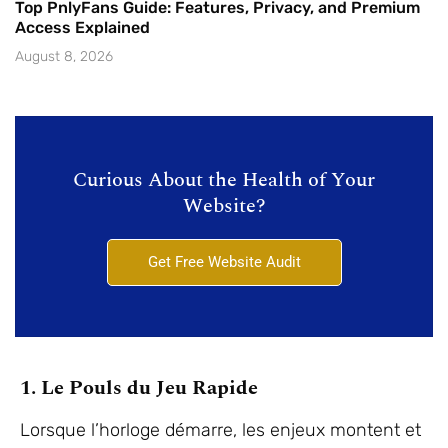
Top PnlyFans Guide: Features, Privacy, and Premium
Access Explained
August 8, 2026
Curious About the Health of Your
Website?
Get Free Website Audit
1. Le Pouls du Jeu Rapide
Lorsque l’horloge démarre, les enjeux montent et