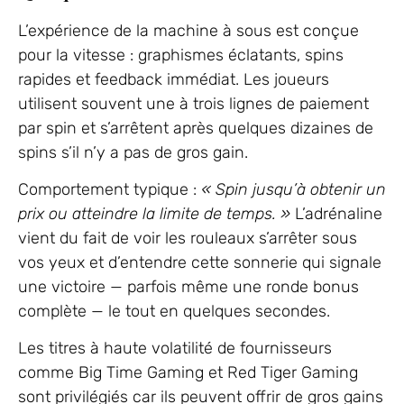
L’expérience de la machine à sous est conçue
pour la vitesse : graphismes éclatants, spins
rapides et feedback immédiat. Les joueurs
utilisent souvent une à trois lignes de paiement
par spin et s’arrêtent après quelques dizaines de
spins s’il n’y a pas de gros gain.
Comportement typique :
« Spin jusqu’à obtenir un
prix ou atteindre la limite de temps. »
L’adrénaline
vient du fait de voir les rouleaux s’arrêter sous
vos yeux et d’entendre cette sonnerie qui signale
une victoire — parfois même une ronde bonus
complète — le tout en quelques secondes.
Les titres à haute volatilité de fournisseurs
comme Big Time Gaming et Red Tiger Gaming
sont privilégiés car ils peuvent offrir de gros gains