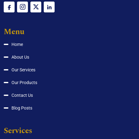
Menu
Home
About Us
Our Services
Our Products
Contact Us
Blog Posts
Services