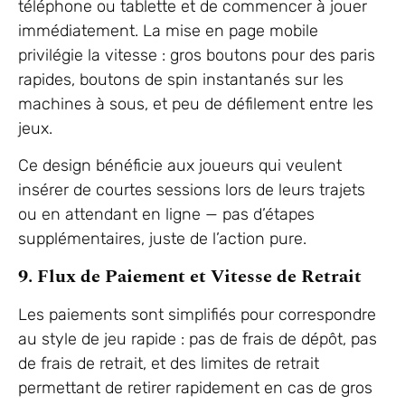
téléphone ou tablette et de commencer à jouer
immédiatement. La mise en page mobile
privilégie la vitesse : gros boutons pour des paris
rapides, boutons de spin instantanés sur les
machines à sous, et peu de défilement entre les
jeux.
Ce design bénéficie aux joueurs qui veulent
insérer de courtes sessions lors de leurs trajets
ou en attendant en ligne — pas d’étapes
supplémentaires, juste de l’action pure.
9. Flux de Paiement et Vitesse de Retrait
Les paiements sont simplifiés pour correspondre
au style de jeu rapide : pas de frais de dépôt, pas
de frais de retrait, et des limites de retrait
permettant de retirer rapidement en cas de gros