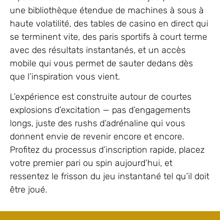
une bibliothèque étendue de machines à sous à
haute volatilité, des tables de casino en direct qui
se terminent vite, des paris sportifs à court terme
avec des résultats instantanés, et un accès
mobile qui vous permet de sauter dedans dès
que l’inspiration vous vient.
L’expérience est construite autour de courtes
explosions d’excitation — pas d’engagements
longs, juste des rushs d’adrénaline qui vous
donnent envie de revenir encore et encore.
Profitez du processus d’inscription rapide, placez
votre premier pari ou spin aujourd’hui, et
ressentez le frisson du jeu instantané tel qu’il doit
être joué.