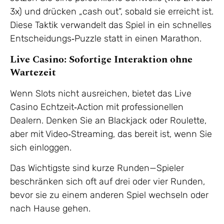
3x) und drücken „cash out“, sobald sie erreicht ist.
Diese Taktik verwandelt das Spiel in ein schnelles
Entscheidungs‑Puzzle statt in einen Marathon.
Live Casino: Sofortige Interaktion ohne
Wartezeit
Wenn Slots nicht ausreichen, bietet das Live
Casino Echtzeit‑Action mit professionellen
Dealern. Denken Sie an Blackjack oder Roulette,
aber mit Video‑Streaming, das bereit ist, wenn Sie
sich einloggen.
Das Wichtigste sind kurze Runden—Spieler
beschränken sich oft auf drei oder vier Runden,
bevor sie zu einem anderen Spiel wechseln oder
nach Hause gehen.