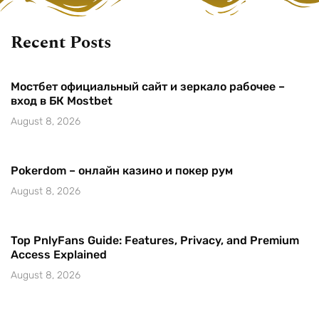
Recent Posts
Мостбет официальный сайт и зеркало рабочее –
вход в БК Mostbet
August 8, 2026
Pokerdom – онлайн казино и покер рум
August 8, 2026
Top PnlyFans Guide: Features, Privacy, and Premium
Access Explained
August 8, 2026