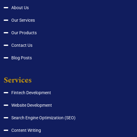
About Us
Our Services
Our Products
Contact Us
Blog Posts
Services
Fintech Development
Website Development
Search Engine Optimization (SEO)
Content Writing