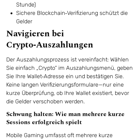
Stunde)
Sichere Blockchain‑Verifizierung schützt die
Gelder
Navigieren bei
Crypto‑Auszahlungen
Der Auszahlungsprozess ist vereinfacht: Wählen
Sie einfach „Crypto“ im Auszahlungsmenü, geben
Sie Ihre Wallet‑Adresse ein und bestätigen Sie.
Keine langen Verifizierungsformulare—nur eine
kurze Überprüfung, ob Ihre Wallet existiert, bevor
die Gelder verschoben werden.
Schwung halten: Wie man mehrere kurze
Sessions erfolgreich spielt
Mobile Gaming umfasst oft mehrere kurze