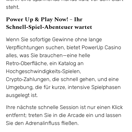
steht.
Power Up & Play Now! – Ihr
Schnell‑Spiel‑Abenteuer wartet
Wenn Sie sofortige Gewinne ohne lange
Verpflichtungen suchen, bietet PowerUp Casino
alles, was Sie brauchen—eine helle
Retro‑Oberfläche, ein Katalog an
Hochgeschwindigkeits‑Spielen,
Crypto‑Zahlungen, die schnell gehen, und eine
Umgebung, die für kurze, intensive Spielphasen
ausgelegt ist.
Ihre nächste schnelle Session ist nur einen Klick
entfernt; treten Sie in die Arcade ein und lassen
Sie den Adrenalinfluss fließen.