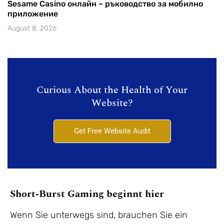
Sesame Casino онлайн – ръководство за мобилно
приложение
August 8, 2026
Curious About the Health of Your
Website?
Get Free Website Audit
Short‑Burst Gaming beginnt hier
Wenn Sie unterwegs sind, brauchen Sie ein