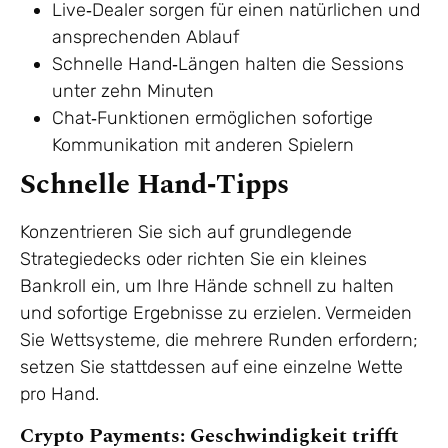
Live‑Dealer sorgen für einen natürlichen und
ansprechenden Ablauf
Schnelle Hand‑Längen halten die Sessions
unter zehn Minuten
Chat‑Funktionen ermöglichen sofortige
Kommunikation mit anderen Spielern
Schnelle Hand‑Tipps
Konzentrieren Sie sich auf grundlegende
Strategiedecks oder richten Sie ein kleines
Bankroll ein, um Ihre Hände schnell zu halten
und sofortige Ergebnisse zu erzielen. Vermeiden
Sie Wettsysteme, die mehrere Runden erfordern;
setzen Sie stattdessen auf eine einzelne Wette
pro Hand.
Crypto Payments: Geschwindigkeit trifft