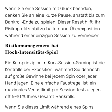
Wenn Sie eine Session mit Glück beenden,
denken Sie an eine kurze Pause, anstatt bis zum
Bankroll‑Ende zu spielen. Dieser Reset hilft, Ihr
Risikoprofil stabil zu halten und Überexposition
während einer einzigen Session zu vermeiden.
Risikomanagement bei
Hoch‑Intensitäts‑Spiel
Ein Kernprinzip beim Kurz‑Session‑Gaming ist die
Kontrolle der Exposition, während Sie dennoch
auf große Gewinne bei jedem Spin oder jeder
Hand jagen. Eine einfache Faustregel ist, ein
maximales Verlustlimit pro Session festzulegen—
oft 5–10 % Ihres Gesamt‑Bankrolls.
Wenn Sie dieses Limit während eines Spins