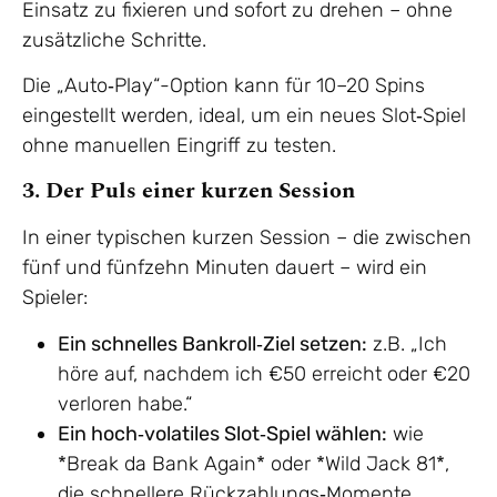
Einsatz zu fixieren und sofort zu drehen – ohne
zusätzliche Schritte.
Die „Auto‑Play“-Option kann für 10–20 Spins
eingestellt werden, ideal, um ein neues Slot‑Spiel
ohne manuellen Eingriff zu testen.
3. Der Puls einer kurzen Session
In einer typischen kurzen Session – die zwischen
fünf und fünfzehn Minuten dauert – wird ein
Spieler:
Ein schnelles Bankroll‑Ziel setzen:
z.B. „Ich
höre auf, nachdem ich €50 erreicht oder €20
verloren habe.“
Ein hoch‑volatiles Slot‑Spiel wählen:
wie
*Break da Bank Again* oder *Wild Jack 81*,
die schnellere Rückzahlungs‑Momente