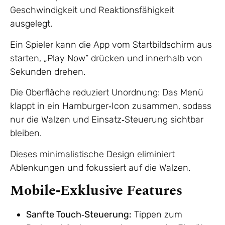
Geschwindigkeit und Reaktionsfähigkeit
ausgelegt.
Ein Spieler kann die App vom Startbildschirm aus
starten, „Play Now“ drücken und innerhalb von
Sekunden drehen.
Die Oberfläche reduziert Unordnung: Das Menü
klappt in ein Hamburger‑Icon zusammen, sodass
nur die Walzen und Einsatz‑Steuerung sichtbar
bleiben.
Dieses minimalistische Design eliminiert
Ablenkungen und fokussiert auf die Walzen.
Mobile‑Exklusive Features
Sanfte Touch‑Steuerung:
Tippen zum