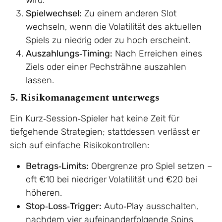
wird.
Spielwechsel:
Zu einem anderen Slot
wechseln, wenn die Volatilität des aktuellen
Spiels zu niedrig oder zu hoch erscheint.
Auszahlungs‑Timing:
Nach Erreichen eines
Ziels oder einer Pechsträhne auszahlen
lassen.
5. Risikomanagement unterwegs
Ein Kurz‑Session‑Spieler hat keine Zeit für
tiefgehende Strategien; stattdessen verlässt er
sich auf einfache Risikokontrollen:
Betrags‑Limits:
Obergrenze pro Spiel setzen –
oft €10 bei niedriger Volatilität und €20 bei
höheren.
Stop‑Loss‑Trigger:
Auto‑Play ausschalten,
nachdem vier aufeinanderfolgende Spins