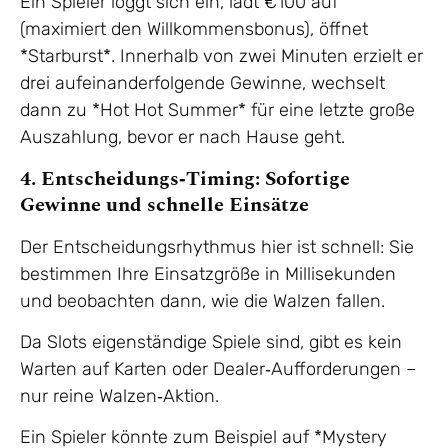
Ein Spieler loggt sich ein, lädt €100 auf
(maximiert den Willkommensbonus), öffnet
*Starburst*. Innerhalb von zwei Minuten erzielt er
drei aufeinanderfolgende Gewinne, wechselt
dann zu *Hot Hot Summer* für eine letzte große
Auszahlung, bevor er nach Hause geht.
4. Entscheidungs‑Timing: Sofortige
Gewinne und schnelle Einsätze
Der Entscheidungsrhythmus hier ist schnell: Sie
bestimmen Ihre Einsatzgröße in Millisekunden
und beobachten dann, wie die Walzen fallen.
Da Slots eigenständige Spiele sind, gibt es kein
Warten auf Karten oder Dealer‑Aufforderungen –
nur reine Walzen‑Aktion.
Ein Spieler könnte zum Beispiel auf *Mystery