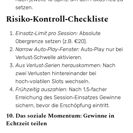
setzen.
Risiko‑Kontroll‑Checkliste
Einsatz‑Limit pro Session:
Absolute
Obergrenze setzen (z.B. €20).
Narrow Auto‑Play‑Fenster:
Auto‑Play nur bei
Verlust‑Schwelle aktivieren.
Aus Verlust‑Serien herauskommen:
Nach
zwei Verlusten hintereinander bei
hoch‑volatilen Slots wechseln.
Frühzeitig auszahlen:
Nach 1,5‑facher
Erreichung des Session‑Einsatzes Gewinne
sichern, bevor die Erschöpfung eintritt.
10. Das soziale Momentum: Gewinne in
Echtzeit teilen