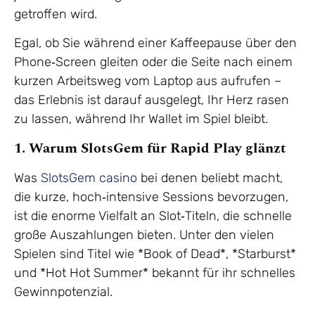
getroffen wird.
Egal, ob Sie während einer Kaffeepause über den
Phone‑Screen gleiten oder die Seite nach einem
kurzen Arbeitsweg vom Laptop aus aufrufen –
das Erlebnis ist darauf ausgelegt, Ihr Herz rasen
zu lassen, während Ihr Wallet im Spiel bleibt.
1. Warum SlotsGem für Rapid Play glänzt
Was
SlotsGem casino
bei denen beliebt macht,
die kurze, hoch‑intensive Sessions bevorzugen,
ist die enorme Vielfalt an Slot‑Titeln, die schnelle
große Auszahlungen bieten. Unter den vielen
Spielen sind Titel wie *Book of Dead*, *Starburst*
und *Hot Hot Summer* bekannt für ihr schnelles
Gewinnpotenzial.