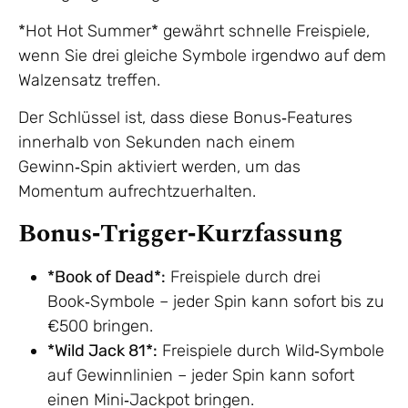
*Hot Hot Summer* gewährt schnelle Freispiele,
wenn Sie drei gleiche Symbole irgendwo auf dem
Walzensatz treffen.
Der Schlüssel ist, dass diese Bonus‑Features
innerhalb von Sekunden nach einem
Gewinn‑Spin aktiviert werden, um das
Momentum aufrechtzuerhalten.
Bonus‑Trigger‑Kurzfassung
*Book of Dead*:
Freispiele durch drei
Book‑Symbole – jeder Spin kann sofort bis zu
€500 bringen.
*Wild Jack 81*:
Freispiele durch Wild‑Symbole
auf Gewinnlinien – jeder Spin kann sofort
einen Mini‑Jackpot bringen.