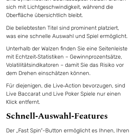
sich mit Lichtgeschwindigkeit, während die
Oberfläche übersichtlich bleibt.
Die beliebtesten Titel sind prominent platziert,
was eine schnelle Auswahl und Spiel ermöglicht.
Unterhalb der Walzen finden Sie eine Seitenleiste
mit Echtzeit‑Statistiken – Gewinnprozentsätze,
Volatilitätsindikatoren – damit Sie das Risiko vor
dem Drehen einschätzen können.
Für diejenigen, die Live‑Action bevorzugen, sind
Live Baccarat und Live Poker Spiele nur einen
Klick entfernt.
Schnell‑Auswahl‑Features
Der „Fast Spin“-Button ermöglicht es Ihnen, Ihren