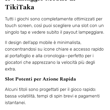
TikiTaka
Tutti i giochi sono completamente ottimizzati per
touch screen, così puoi scegliere una slot con un
singolo tap e vedere subito il payout lampeggiare.
Il design dell’app mobile è minimalista,
concentrandosi su icone chiare e accesso rapido
al portafoglio e alla cronologia—perfetto per i
giocatori che apprezzano la velocità più degli
extra.
Slot Potenti per Azione Rapida
Alcuni titoli sono progettati per il gioco rapido:
bassa volatilità, tempi di spin brevi e pagamenti
istantanei.