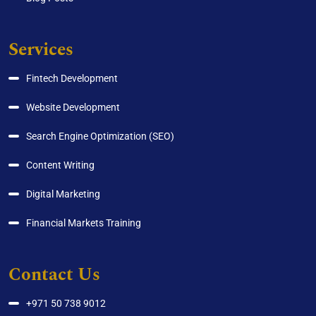
Services
Fintech Development
Website Development
Search Engine Optimization (SEO)
Content Writing
Digital Marketing
Financial Markets Training
Contact Us
+971 50 738 9012