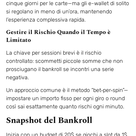
cinque giorni per le carte—ma gli e-wallet di solito
si regolano in meno di un’ora, mantenendo
l’esperienza complessiva rapida.
Gestire il Rischio Quando il Tempo è
Limitato
La chiave per sessioni brevi è il rischio
controllato: scommetti piccole somme che non
prosciugano il bankroll se incontri una serie
negativa.
Un approccio comune è il metodo “bet‑per‑spin”—
impostare un importo fisso per ogni giro o round
così sai esattamente quanto rischi ogni minuto.
Snapshot del Bankroll
Inizia con un budget di 20$ se giochi a slot da 1$.