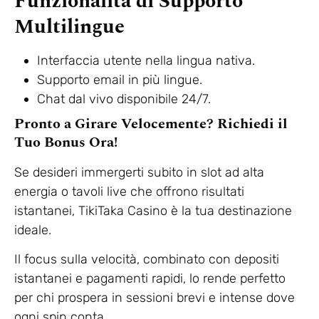
Funzionalità di Supporto
Multilingue
Interfaccia utente nella lingua nativa.
Supporto email in più lingue.
Chat dal vivo disponibile 24/7.
Pronto a Girare Velocemente? Richiedi il
Tuo Bonus Ora!
Se desideri immergerti subito in slot ad alta
energia o tavoli live che offrono risultati
istantanei, TikiTaka Casino è la tua destinazione
ideale.
Il focus sulla velocità, combinato con depositi
istantanei e pagamenti rapidi, lo rende perfetto
per chi prospera in sessioni brevi e intense dove
ogni spin conta.