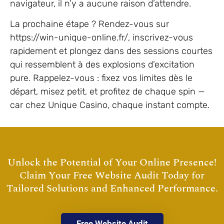
navigateur, il n’y a aucune raison d’attendre.
La prochaine étape ? Rendez-vous sur
https://win-unique-online.fr/, inscrivez-vous
rapidement et plongez dans des sessions courtes
qui ressemblent à des explosions d’excitation
pure. Rappelez-vous : fixez vos limites dès le
départ, misez petit, et profitez de chaque spin —
car chez Unique Casino, chaque instant compte.
Unlock the Potential of Your Online Presence!
Claim Your Free Website Audit Today for
Tailored Solutions and Enhanced Performance.
Free Website Audit