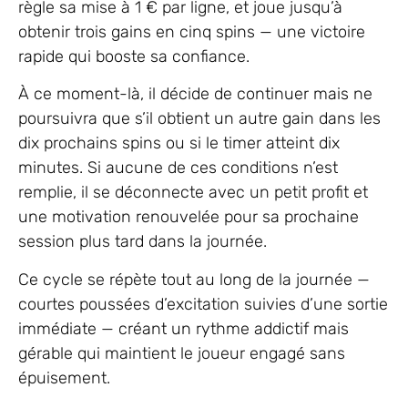
règle sa mise à 1 € par ligne, et joue jusqu’à
obtenir trois gains en cinq spins — une victoire
rapide qui booste sa confiance.
À ce moment-là, il décide de continuer mais ne
poursuivra que s’il obtient un autre gain dans les
dix prochains spins ou si le timer atteint dix
minutes. Si aucune de ces conditions n’est
remplie, il se déconnecte avec un petit profit et
une motivation renouvelée pour sa prochaine
session plus tard dans la journée.
Ce cycle se répète tout au long de la journée —
courtes poussées d’excitation suivies d’une sortie
immédiate — créant un rythme addictif mais
gérable qui maintient le joueur engagé sans
épuisement.