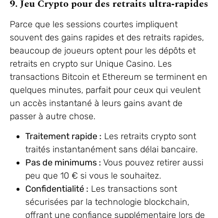
9. Jeu Crypto pour des retraits ultra‑rapides
Parce que les sessions courtes impliquent
souvent des gains rapides et des retraits rapides,
beaucoup de joueurs optent pour les dépôts et
retraits en crypto sur Unique Casino. Les
transactions Bitcoin et Ethereum se terminent en
quelques minutes, parfait pour ceux qui veulent
un accès instantané à leurs gains avant de
passer à autre chose.
Traitement rapide :
Les retraits crypto sont
traités instantanément sans délai bancaire.
Pas de minimums :
Vous pouvez retirer aussi
peu que 10 € si vous le souhaitez.
Confidentialité :
Les transactions sont
sécurisées par la technologie blockchain,
offrant une confiance supplémentaire lors de