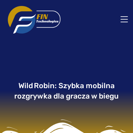
Wild Robin: Szybka mobilna
rozgrywka dla gracza w biegu