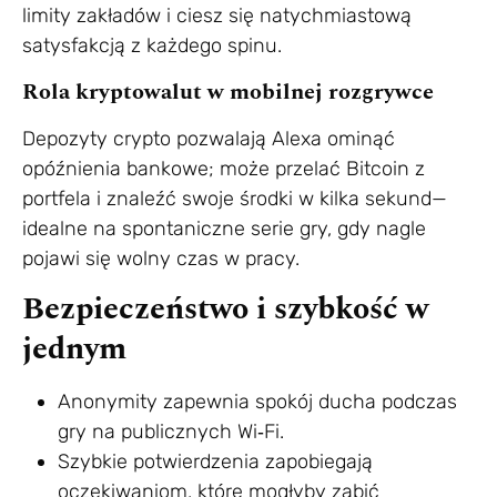
limity zakładów i ciesz się natychmiastową
satysfakcją z każdego spinu.
Rola kryptowalut w mobilnej rozgrywce
Depozyty crypto pozwalają Alexa ominąć
opóźnienia bankowe; może przelać Bitcoin z
portfela i znaleźć swoje środki w kilka sekund—
idealne na spontaniczne serie gry, gdy nagle
pojawi się wolny czas w pracy.
Bezpieczeństwo i szybkość w
jednym
Anonymity zapewnia spokój ducha podczas
gry na publicznych Wi‑Fi.
Szybkie potwierdzenia zapobiegają
oczekiwaniom, które mogłyby zabić