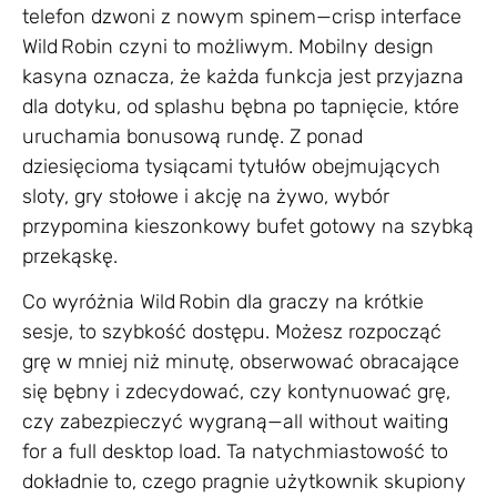
telefon dzwoni z nowym spinem—crisp interface
Wild Robin czyni to możliwym. Mobilny design
kasyna oznacza, że każda funkcja jest przyjazna
dla dotyku, od splashu bębna po tapnięcie, które
uruchamia bonusową rundę. Z ponad
dziesięcioma tysiącami tytułów obejmujących
sloty, gry stołowe i akcję na żywo, wybór
przypomina kieszonkowy bufet gotowy na szybką
przekąskę.
Co wyróżnia Wild Robin dla graczy na krótkie
sesje, to szybkość dostępu. Możesz rozpocząć
grę w mniej niż minutę, obserwować obracające
się bębny i zdecydować, czy kontynuować grę,
czy zabezpieczyć wygraną—all without waiting
for a full desktop load. Ta natychmiastowość to
dokładnie to, czego pragnie użytkownik skupiony