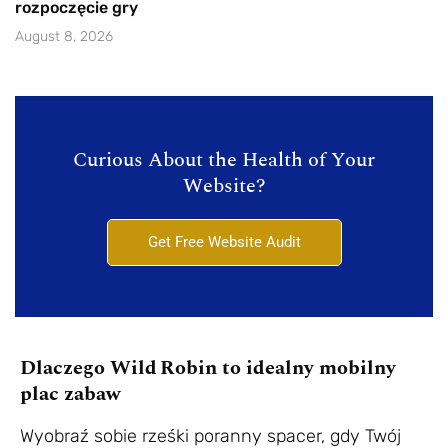
rozpoczęcie gry
August 8, 2026
Curious About the Health of Your
Website?
Get Free Website Audit
Dlaczego Wild Robin to idealny mobilny
plac zabaw
Wyobraź sobie rześki poranny spacer, gdy Twój