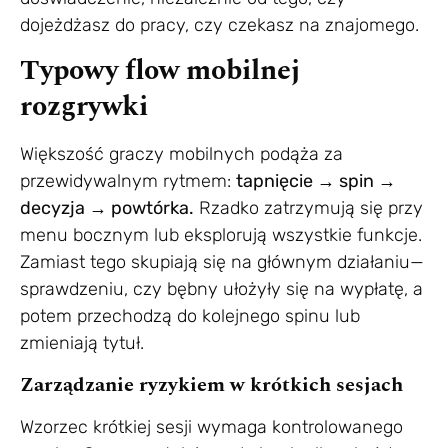
dojeżdżasz do pracy, czy czekasz na znajomego.
Typowy flow mobilnej
rozgrywki
Większość graczy mobilnych podąża za
przewidywalnym rytmem:
tapnięcie → spin →
decyzja → powtórka.
Rzadko zatrzymują się przy
menu bocznym lub eksplorują wszystkie funkcje.
Zamiast tego skupiają się na głównym działaniu—
sprawdzeniu, czy bębny ułożyły się na wypłatę, a
potem przechodzą do kolejnego spinu lub
zmieniają tytuł.
Zarządzanie ryzykiem w krótkich sesjach
Wzorzec krótkiej sesji wymaga kontrolowanego