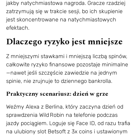
jakby natychmiastowa nagroda. Gracze rzadziej
zatrzymują się w trakcie sesji, bo ich skupienie
jest skoncentrowane na natychmiastowych
efektach.
Dlaczego ryzyko jest mniejsze
Z mniejszymi stawkami i mniejszą liczbą spinów,
całkowite ryzyko finansowe pozostaje minimalne
—nawet jeśli szczęście zawiedzie na jednym
spinie, nie zrujnuje to dziennego bankrolla.
Praktyczny scenariusz: dzień w grze
Weźmy Alexa z Berlina, który zaczyna dzień od
sprawdzenia Wild Robin na telefonie podczas
jazdy pociągiem. Loguje się Face ID, od razu trafia
na ulubiony slot Betsoft z 3x coins i ustawionym