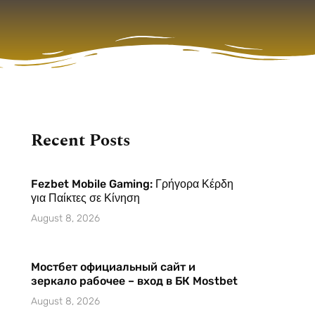
Recent Posts
Fezbet Mobile Gaming: Γρήγορα Κέρδη
για Παίκτες σε Κίνηση
August 8, 2026
Мостбет официальный сайт и
зеркало рабочее – вход в БК Mostbet
August 8, 2026