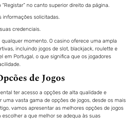
 “Registar” no canto superior direito da página.
s informações solicitadas.
 suas credenciais.
 a qualquer momento. O casino oferece uma ampla
ivas, incluindo jogos de slot, blackjack, roulette e
l em Portugal, o que significa que os jogadores
cilidade.
Opcões de Jogos
ental ter acesso a opções de alta qualidade e
rar uma vasta gama de opções de jogos, desde os mais
rtigo, vamos apresentar as melhores opções de jogos
a escolher a que melhor se adequa às suas