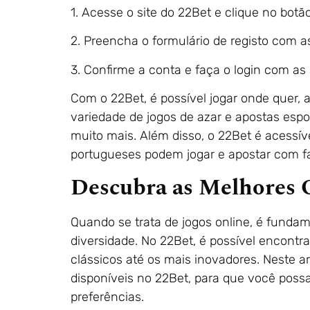
1. Acesse o site do 22Bet e clique no botão
2. Preencha o formulário de registo com a
3. Confirme a conta e faça o login com as
Com o 22Bet, é possível jogar onde quer,
variedade de jogos de azar e apostas esport
muito mais. Além disso, o 22Bet é acessíve
portugueses podem jogar e apostar com fa
Descubra as Melhores 
Quando se trata de jogos online, é fundam
diversidade. No 22Bet, é possível encont
clássicos até os mais inovadores. Neste a
disponíveis no 22Bet, para que você poss
preferências.