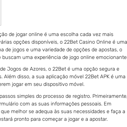
ção de jogar online é uma escolha cada vez mais
 várias opções disponíveis, o 22Bet Casino Online é um
 de jogos e uma variedade de opções de apostas, o
ue buscam uma experiência de jogo online emocionante
 de Jogos de Azores, o 22Bet é uma opção segura e
s. Além disso, a sua aplicação móvel 22Bet APK é uma
rem jogar em seu dispositivo móvel.
 passos simples do processo de registro. Primeiramente
formulário com as suas informações pessoais. Em
 que melhor se adequa às suas necessidades e faça a
estará pronto para começar a jogar e a apostar.