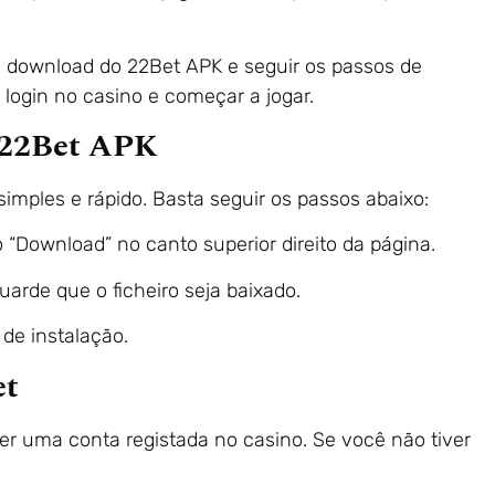
 o download do 22Bet APK e seguir os passos de
o login no casino e começar a jogar.
 22Bet APK
mples e rápido. Basta seguir os passos abaixo:
o “Download” no canto superior direito da página.
arde que o ficheiro seja baixado.
 de instalação.
et
ter uma conta registada no casino. Se você não tiver