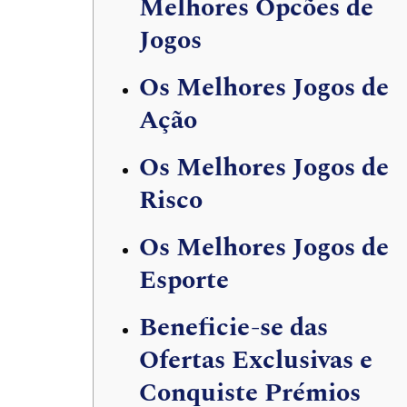
Melhores Opcões de
Jogos
Os Melhores Jogos de
Ação
Os Melhores Jogos de
Risco
Os Melhores Jogos de
Esporte
Beneficie-se das
Ofertas Exclusivas e
Conquiste Prémios