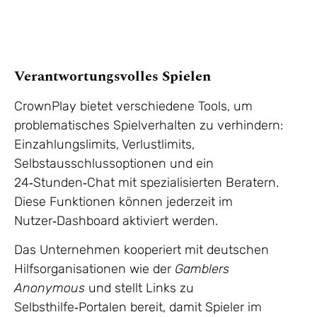
Verantwortungsvolles Spielen
CrownPlay bietet verschiedene Tools, um
problematisches Spielverhalten zu verhindern:
Einzahlungslimits, Verlustlimits,
Selbstausschlussoptionen und ein
24‑Stunden‑Chat mit spezialisierten Beratern.
Diese Funktionen können jederzeit im
Nutzer‑Dashboard aktiviert werden.
Das Unternehmen kooperiert mit deutschen
Hilfsorganisationen wie der
Gamblers
Anonymous
und stellt Links zu
Selbsthilfe‑Portalen bereit, damit Spieler im