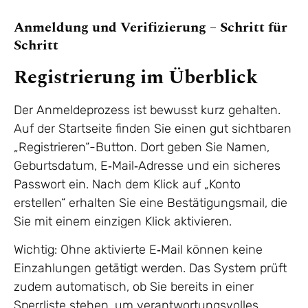
Anmeldung und Verifizierung – Schritt für
Schritt
Registrierung im Überblick
Der Anmeldeprozess ist bewusst kurz gehalten.
Auf der Startseite finden Sie einen gut sichtbaren
„Registrieren“-Button. Dort geben Sie Namen,
Geburtsdatum, E‑Mail‑Adresse und ein sicheres
Passwort ein. Nach dem Klick auf „Konto
erstellen“ erhalten Sie eine Bestätigungsmail, die
Sie mit einem einzigen Klick aktivieren.
Wichtig: Ohne aktivierte E‑Mail können keine
Einzahlungen getätigt werden. Das System prüft
zudem automatisch, ob Sie bereits in einer
Sperrliste stehen, um verantwortungsvolles