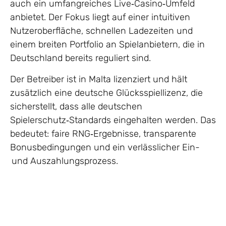
auch ein umfangreiches Live‑Casino‑Umfeld
anbietet. Der Fokus liegt auf einer intuitiven
Nutzeroberfläche, schnellen Ladezeiten und
einem breiten Portfolio an Spielanbietern, die in
Deutschland bereits reguliert sind.
Der Betreiber ist in Malta lizenziert und hält
zusätzlich eine deutsche Glücksspiellizenz, die
sicherstellt, dass alle deutschen
Spielerschutz‑Standards eingehalten werden. Das
bedeutet: faire RNG‑Ergebnisse, transparente
Bonusbedingungen und ein verlässlicher Ein-
und Auszahlungsprozess.