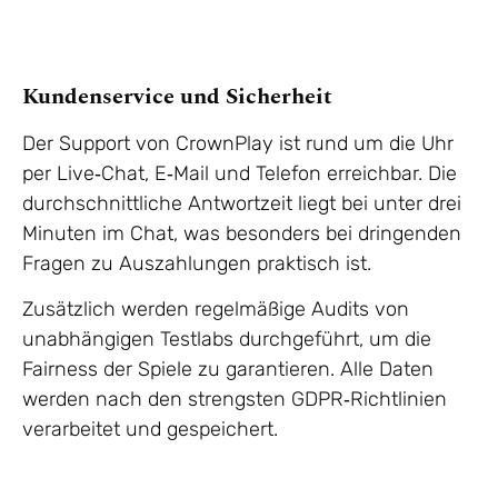
Kundenservice und Sicherheit
Der Support von CrownPlay ist rund um die Uhr
per Live‑Chat, E‑Mail und Telefon erreichbar. Die
durchschnittliche Antwortzeit liegt bei unter drei
Minuten im Chat, was besonders bei dringenden
Fragen zu Auszahlungen praktisch ist.
Zusätzlich werden regelmäßige Audits von
unabhängigen Testlabs durchgeführt, um die
Fairness der Spiele zu garantieren. Alle Daten
werden nach den strengsten GDPR‑Richtlinien
verarbeitet und gespeichert.