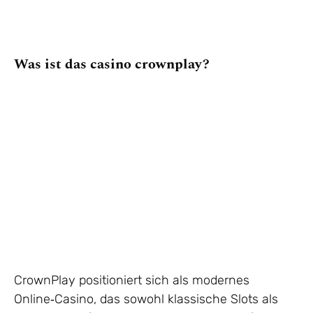
Was ist das casino crownplay?
CrownPlay positioniert sich als modernes
Online‑Casino, das sowohl klassische Slots als