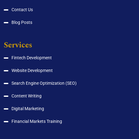
Contact Us
Blog Posts
Services
Fintech Development
Website Development
Search Engine Optimization (SEO)
Content Writing
Digital Marketing
Financial Markets Training