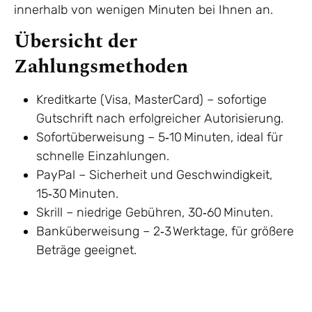
innerhalb von wenigen Minuten bei Ihnen an.
Übersicht der
Zahlungsmethoden
Kreditkarte (Visa, MasterCard) – sofortige
Gutschrift nach erfolgreicher Autorisierung.
Sofortüberweisung – 5‑10 Minuten, ideal für
schnelle Einzahlungen.
PayPal – Sicherheit und Geschwindigkeit,
15‑30 Minuten.
Skrill – niedrige Gebühren, 30‑60 Minuten.
Banküberweisung – 2‑3 Werktage, für größere
Beträge geeignet.