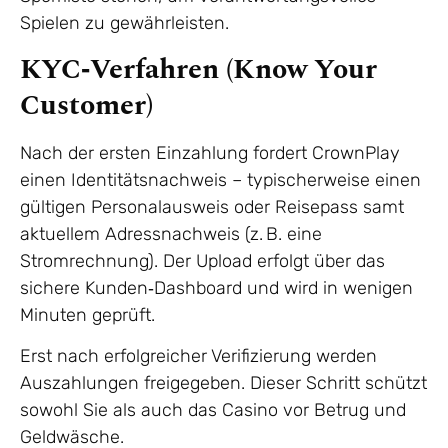
Spielen zu gewährleisten.
KYC‑Verfahren (Know Your
Customer)
Nach der ersten Einzahlung fordert CrownPlay
einen Identitätsnachweis – typischerweise einen
gültigen Personalausweis oder Reisepass samt
aktuellem Adressnachweis (z. B. eine
Stromrechnung). Der Upload erfolgt über das
sichere Kunden‑Dashboard und wird in wenigen
Minuten geprüft.
Erst nach erfolgreicher Verifizierung werden
Auszahlungen freigegeben. Dieser Schritt schützt
sowohl Sie als auch das Casino vor Betrug und
Geldwäsche.