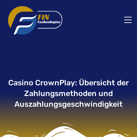
Casino CrownPlay: Übersicht der
Zahlungsmethoden und
Auszahlungsgeschwindigkeit