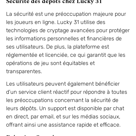
Sécurité des dépôts chez Lucky 31
La sécurité est une préoccupation majeure pour
les joueurs en ligne. Lucky 31 utilise des
technologies de cryptage avancées pour protéger
les informations personnelles et financières de
ses utilisateurs. De plus, la plateforme est
réglementée et licenciée, ce qui garantit que les
opérations de jeu sont équitables et
transparentes.
Les utilisateurs peuvent également bénéficier
d’un service client réactif pour répondre à toutes
les préoccupations concernant la sécurité de
leurs dépôts. Un support est disponible par chat
en direct, par email, et sur les médias sociaux,
offrant ainsi une assistance rapide et efficace.