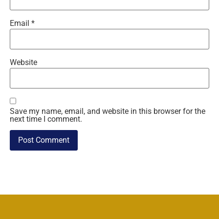
Email
*
Website
Save my name, email, and website in this browser for the
next time I comment.