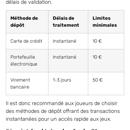
délais de validation.
Méthode de
Délais de
Limites
dépôt
traitement
minimales
Carte de crédit
Instantané
10 €
Portefeuille
Instantané
10 €
électronique
Virement
1-3 jours
50 €
bancaire
Il est donc recommandé aux joueurs de choisir
des méthodes de dépôt offrant des transactions
instantanées pour un accès rapide aux jeux.