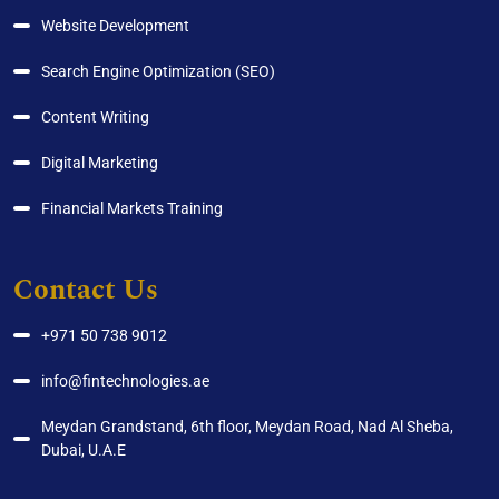
Website Development
Search Engine Optimization (SEO)
Content Writing
Digital Marketing
Financial Markets Training
Contact Us
+971 50 738 9012
info@fintechnologies.ae
Meydan Grandstand, 6th floor, Meydan Road, Nad Al Sheba,
Dubai, U.A.E