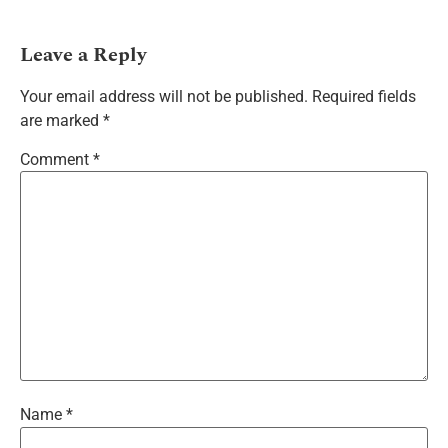
Leave a Reply
Your email address will not be published.
Required fields
are marked
*
Comment
*
Name
*