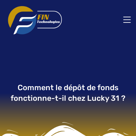
Comment le dépôt de fonds
fonctionne-t-il chez Lucky 31 ?