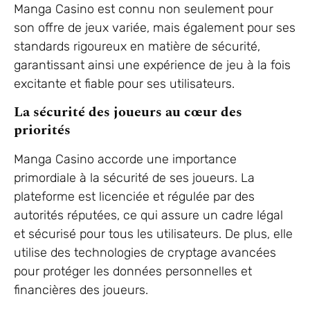
Manga Casino est connu non seulement pour
son offre de jeux variée, mais également pour ses
standards rigoureux en matière de sécurité,
garantissant ainsi une expérience de jeu à la fois
excitante et fiable pour ses utilisateurs.
La sécurité des joueurs au cœur des
priorités
Manga Casino accorde une importance
primordiale à la sécurité de ses joueurs. La
plateforme est licenciée et régulée par des
autorités réputées, ce qui assure un cadre légal
et sécurisé pour tous les utilisateurs. De plus, elle
utilise des technologies de cryptage avancées
pour protéger les données personnelles et
financières des joueurs.