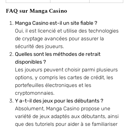
FAQ sur Manga Casino
Manga Casino est-il un site fiable ?
Oui, il est licencié et utilise des technologies
de cryptage avancées pour assurer la
sécurité des joueurs.
Quelles sont les méthodes de retrait
disponibles ?
Les joueurs peuvent choisir parmi plusieurs
options, y compris les cartes de crédit, les
portefeuilles électroniques et les
cryptomonnaies.
Y a-t-il des jeux pour les débutants ?
Absolument, Manga Casino propose une
variété de jeux adaptés aux débutants, ainsi
que des tutoriels pour aider à se familiariser