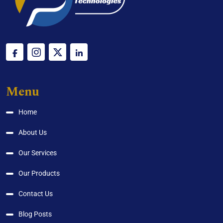
Menu
Home
About Us
Our Services
Our Products
Contact Us
Blog Posts