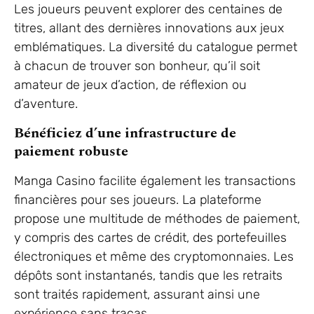
Les joueurs peuvent explorer des centaines de
titres, allant des dernières innovations aux jeux
emblématiques. La diversité du catalogue permet
à chacun de trouver son bonheur, qu’il soit
amateur de jeux d’action, de réflexion ou
d’aventure.
Bénéficiez d’une infrastructure de
paiement robuste
Manga Casino facilite également les transactions
financières pour ses joueurs. La plateforme
propose une multitude de méthodes de paiement,
y compris des cartes de crédit, des portefeuilles
électroniques et même des cryptomonnaies. Les
dépôts sont instantanés, tandis que les retraits
sont traités rapidement, assurant ainsi une
expérience sans tracas.