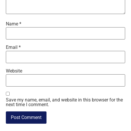
Name
*
Email
*
Website
Save my name, email, and website in this browser for the
next time I comment.