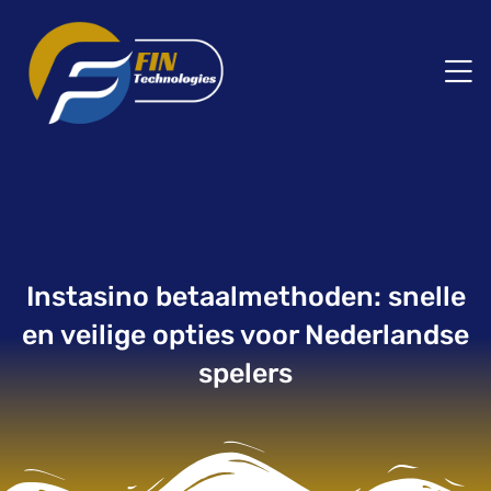
Instasino betaalmethoden: snelle
en veilige opties voor Nederlandse
spelers