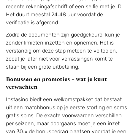
recente rekeningafschrift of een selfie met je ID.
Het duurt meestal 24‑48 uur voordat de
verificatie is afgerond.
Zodra de documenten zijn goedgekeurd, kun je
zonder limieten inzetten en opnemen. Het is
verstandig om deze stap meteen te voltooien,
zodat je later niet voor verrassingen komt te
staan bij een grote uitbetaling.
Bonussen en promoties – wat je kunt
verwachten
Instasino biedt een welkomstpakket dat bestaat
uit een matchbonus op je eerste storting en soms
gratis spins. De exacte voorwaarden verschillen
per seizoen, maar doorgaans moet je een inzet
van 30‑x de bonusbedrag plaatsen voordat je een