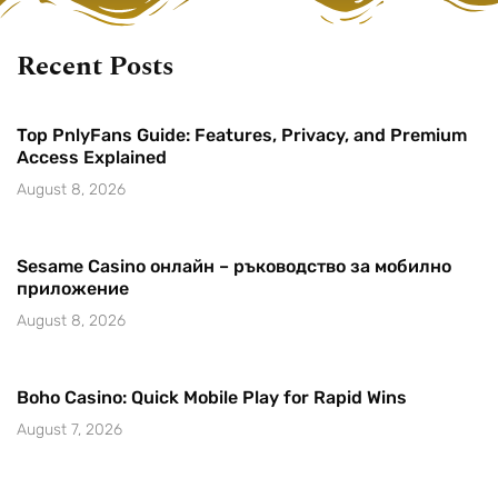
Recent Posts
Top PnlyFans Guide: Features, Privacy, and Premium
Access Explained
August 8, 2026
Sesame Casino онлайн – ръководство за мобилно
приложение
August 8, 2026
Boho Casino: Quick Mobile Play for Rapid Wins
August 7, 2026