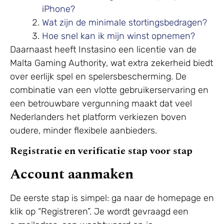
iPhone?
Wat zijn de minimale stortingsbedragen?
Hoe snel kan ik mijn winst opnemen?
Daarnaast heeft Instasino een licentie van de
Malta Gaming Authority, wat extra zekerheid biedt
over eerlijk spel en spelersbescherming. De
combinatie van een vlotte gebruikerservaring en
een betrouwbare vergunning maakt dat veel
Nederlanders het platform verkiezen boven
oudere, minder flexibele aanbieders.
Registratie en verificatie stap voor stap
Account aanmaken
De eerste stap is simpel: ga naar de homepage en
klik op “Registreren”. Je wordt gevraagd een