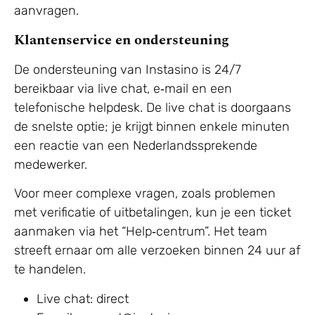
aanvragen.
Klantenservice en ondersteuning
De ondersteuning van Instasino is 24/7
bereikbaar via live chat, e‑mail en een
telefonische helpdesk. De live chat is doorgaans
de snelste optie; je krijgt binnen enkele minuten
een reactie van een Nederlandssprekende
medewerker.
Voor meer complexe vragen, zoals problemen
met verificatie of uitbetalingen, kun je een ticket
aanmaken via het “Help‑centrum”. Het team
streeft ernaar om alle verzoeken binnen 24 uur af
te handelen.
Live chat: direct