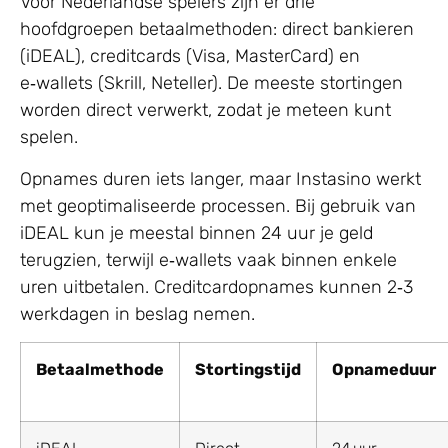
Voor Nederlandse spelers zijn er drie
hoofdgroepen betaalmethoden: direct bankieren
(iDEAL), creditcards (Visa, MasterCard) en
e‑wallets (Skrill, Neteller). De meeste stortingen
worden direct verwerkt, zodat je meteen kunt
spelen.
Opnames duren iets langer, maar Instasino werkt
met geoptimaliseerde processen. Bij gebruik van
iDEAL kun je meestal binnen 24 uur je geld
terugzien, terwijl e‑wallets vaak binnen enkele
uren uitbetalen. Creditcardopnames kunnen 2‑3
werkdagen in beslag nemen.
Betaalmethode
Stortingstijd
Opnameduur