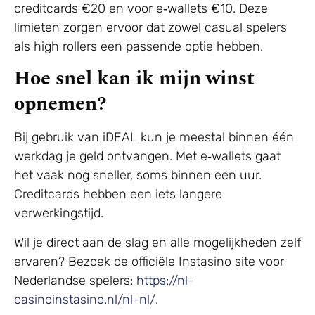
creditcards €20 en voor e‑wallets €10. Deze
limieten zorgen ervoor dat zowel casual spelers
als high rollers een passende optie hebben.
Hoe snel kan ik mijn winst
opnemen?
Bij gebruik van iDEAL kun je meestal binnen één
werkdag je geld ontvangen. Met e‑wallets gaat
het vaak nog sneller, soms binnen een uur.
Creditcards hebben een iets langere
verwerkingstijd.
Wil je direct aan de slag en alle mogelijkheden zelf
ervaren? Bezoek de officiële Instasino site voor
Nederlandse spelers:
https://nl-
casinoinstasino.nl/nl-nl/
.