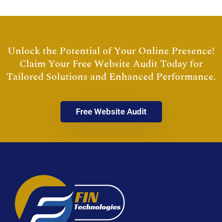
Unlock the Potential of Your Online Presence!
Claim Your Free Website Audit Today for
Tailored Solutions and Enhanced Performance.
Free Website Audit