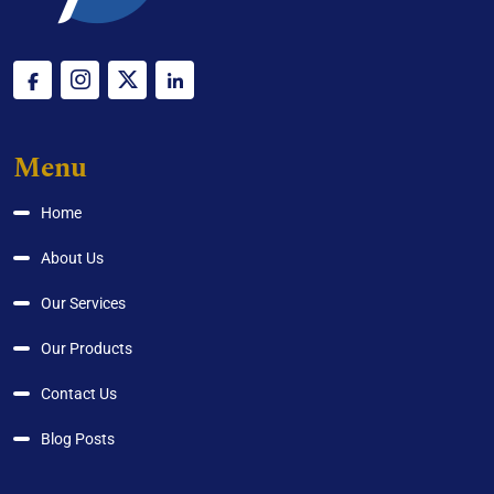
Menu
Home
About Us
Our Services
Our Products
Contact Us
Blog Posts