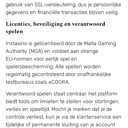
gebruik van SSL‑versleuteling, dus je persoonlijke
gegevens en financiële transacties blijven veilig.
Licenties, beveiliging en verantwoord
spelen
Instasino is gelicentieerd door de Malta Gaming
Authority (MGA) en voldoet aan strenge
EU‑normen voor eerlijk spel en
spelersbescherming. Alle spellen worden
regelmatig gecontroleerd door onafhankelijke
testbureaus zoals eCOGRA.
Verantwoord spelen staat centraal. Het platform
biedt tools om limieten te stellen voor stortingen,
verlies en speeltijd. Mocht je merken dat je de
controle verliest, kun je via de klantenservice een
tijdelijke of permanente sluiting van je account