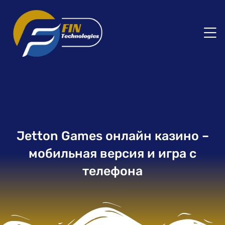
Jetton Games онлайн казино –
мобильная версия и игра с
телефона