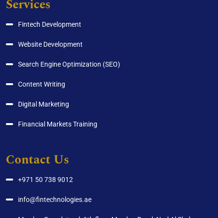
Services
Fintech Development
Website Development
Search Engine Optimization (SEO)
Content Writing
Digital Marketing
Financial Markets Training
Contact Us
+971 50 738 9012
info@fintechnologies.ae