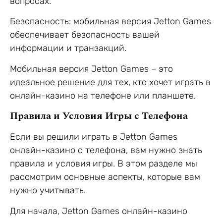
вопросах.
Безопасность: мобильная версия Jetton Games
обеспечивает безопасность вашей
информации и транзакций.
Мобильная версия Jetton Games – это
идеальное решение для тех, кто хочет играть в
онлайн-казино на телефоне или планшете.
Правила и Условия Игры с Телефона
Если вы решили играть в Jetton Games
онлайн-казино с телефона, вам нужно знать
правила и условия игры. В этом разделе мы
рассмотрим основные аспекты, которые вам
нужно учитывать.
Для начала, Jetton Games онлайн-казино