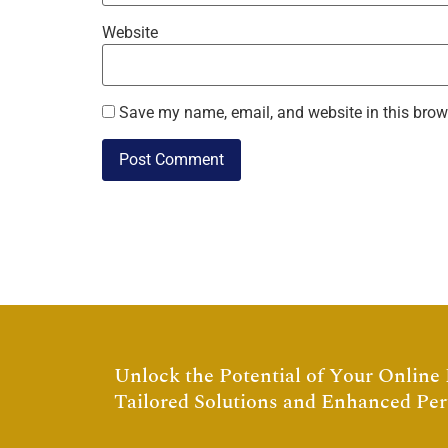
Website
Save my name, email, and website in this brow
Unlock the Potential of Your Online
Tailored Solutions and Enhanced Pe