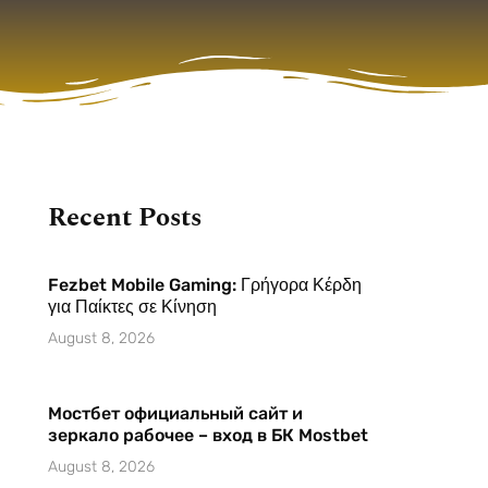
Recent Posts
Fezbet Mobile Gaming: Γρήγορα Κέρδη
για Παίκτες σε Κίνηση
August 8, 2026
Мостбет официальный сайт и
зеркало рабочее – вход в БК Mostbet
August 8, 2026