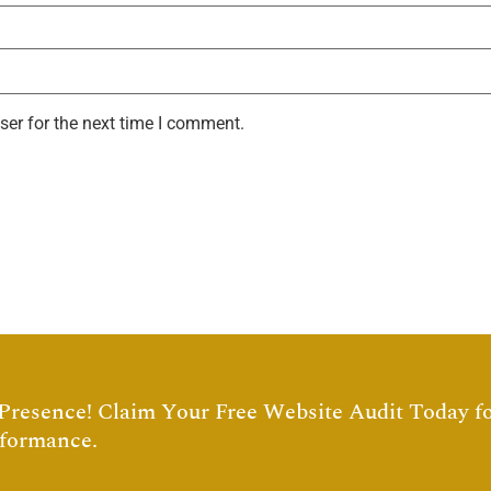
ser for the next time I comment.
 Presence! Claim Your Free Website Audit Today f
rformance.