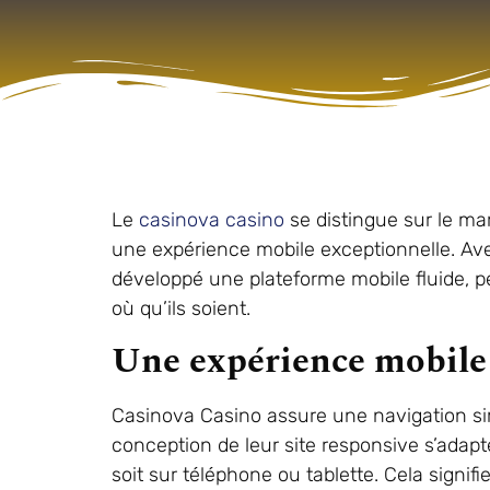
Le
casinova casino
se distingue sur le mar
une expérience mobile exceptionnelle. Ave
développé une plateforme mobile fluide, pe
où qu’ils soient.
Une expérience mobile
Casinova Casino assure une navigation simp
conception de leur site responsive s’adapt
soit sur téléphone ou tablette. Cela signif