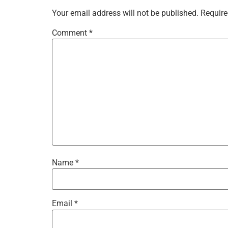
Your email address will not be published.
Require
Comment
*
Name
*
Email
*