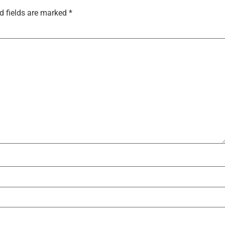
d fields are marked
*