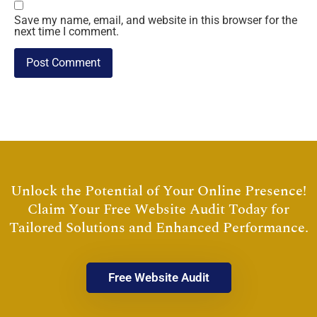
Save my name, email, and website in this browser for the
next time I comment.
Unlock the Potential of Your Online Presence!
Claim Your Free Website Audit Today for
Tailored Solutions and Enhanced Performance.
Free Website Audit