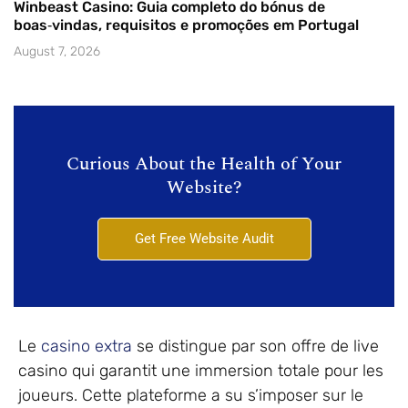
Winbeast Casino: Guia completo do bónus de
boas‑vindas, requisitos e promoções em Portugal
August 7, 2026
Curious About the Health of Your
Website?
Get Free Website Audit
Le
casino extra
se distingue par son offre de live
casino qui garantit une immersion totale pour les
joueurs. Cette plateforme a su s’imposer sur le