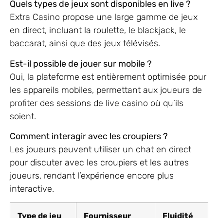
Quels types de jeux sont disponibles en live ?
Extra Casino propose une large gamme de jeux
en direct, incluant la roulette, le blackjack, le
baccarat, ainsi que des jeux télévisés.
Est-il possible de jouer sur mobile ?
Oui, la plateforme est entièrement optimisée pour
les appareils mobiles, permettant aux joueurs de
profiter des sessions de live casino où qu’ils
soient.
Comment interagir avec les croupiers ?
Les joueurs peuvent utiliser un chat en direct
pour discuter avec les croupiers et les autres
joueurs, rendant l’expérience encore plus
interactive.
Type de jeu
Fournisseur
Fluidité