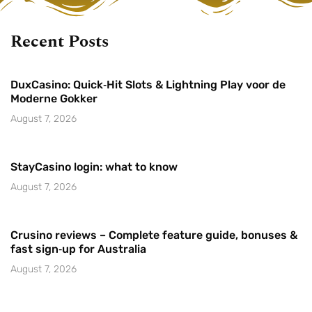
Recent Posts
DuxCasino: Quick‑Hit Slots & Lightning Play voor de
Moderne Gokker
August 7, 2026
StayCasino login: what to know
August 7, 2026
Crusino reviews – Complete feature guide, bonuses &
fast sign‑up for Australia
August 7, 2026