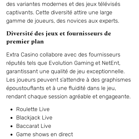
des variantes modernes et des jeux télévisés
captivants. Cette diversité attire une large
gamme de joueurs, des novices aux experts.
Diversité des jeux et fournisseurs de
premier plan
Extra Casino collabore avec des fournisseurs
réputés tels que Evolution Gaming et NetEnt,
garantissant une qualité de jeu exceptionnelle.
Les joueurs peuvent s’attendre à des graphismes
époustouflants et à une fluidité dans le jeu,
rendant chaque session agréable et engageante.
Roulette Live
Blackjack Live
Baccarat Live
Game shows en direct