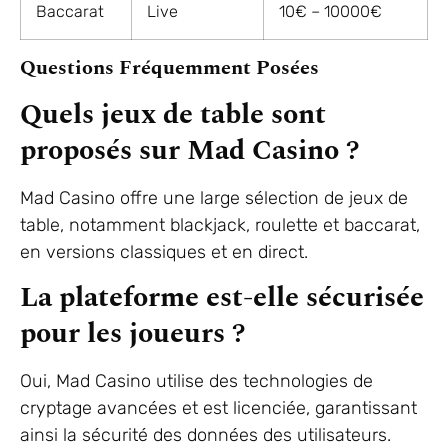
Baccarat
Live
10€ – 10000€
Questions Fréquemment Posées
Quels jeux de table sont
proposés sur Mad Casino ?
Mad Casino offre une large sélection de jeux de
table, notamment blackjack, roulette et baccarat,
en versions classiques et en direct.
La plateforme est-elle sécurisée
pour les joueurs ?
Oui, Mad Casino utilise des technologies de
cryptage avancées et est licenciée, garantissant
ainsi la sécurité des données des utilisateurs.