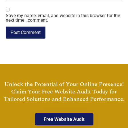
Save my name, email, and website in this browser for the
next time I comment.
Unlock the Potential of Your Online Presence!
Claim Your Free Website Audit Today for
Tailored Solutions and Enhanced Performance.
Free Website Audit