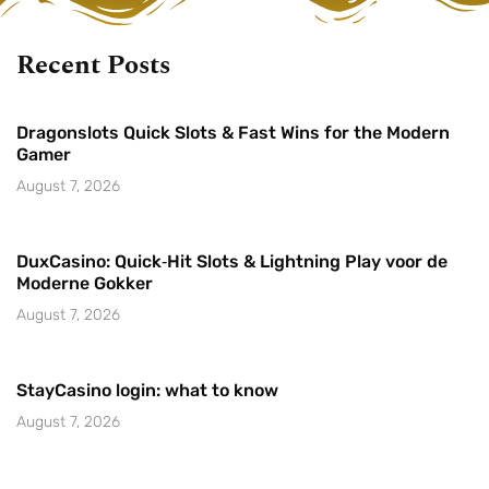
Recent Posts
Dragonslots Quick Slots & Fast Wins for the Modern
Gamer
August 7, 2026
DuxCasino: Quick‑Hit Slots & Lightning Play voor de
Moderne Gokker
August 7, 2026
StayCasino login: what to know
August 7, 2026