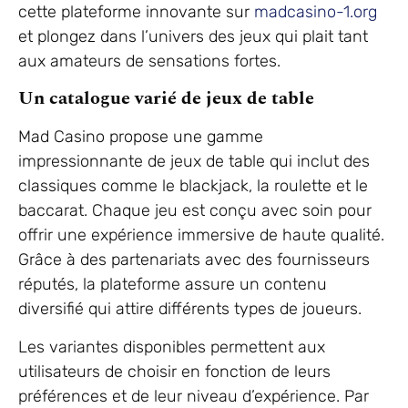
cette plateforme innovante sur
madcasino-1.org
et plongez dans l’univers des jeux qui plait tant
aux amateurs de sensations fortes.
Un catalogue varié de jeux de table
Mad Casino propose une gamme
impressionnante de jeux de table qui inclut des
classiques comme le blackjack, la roulette et le
baccarat. Chaque jeu est conçu avec soin pour
offrir une expérience immersive de haute qualité.
Grâce à des partenariats avec des fournisseurs
réputés, la plateforme assure un contenu
diversifié qui attire différents types de joueurs.
Les variantes disponibles permettent aux
utilisateurs de choisir en fonction de leurs
préférences et de leur niveau d’expérience. Par