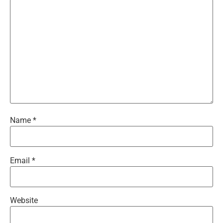
Name
*
Email
*
Website