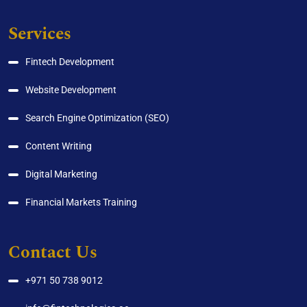
Services
Fintech Development
Website Development
Search Engine Optimization (SEO)
Content Writing
Digital Marketing
Financial Markets Training
Contact Us
+971 50 738 9012