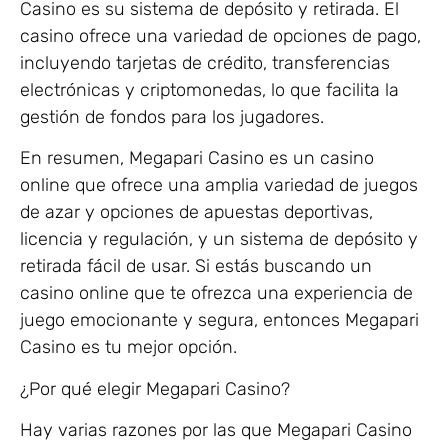
Casino es su sistema de depósito y retirada. El
casino ofrece una variedad de opciones de pago,
incluyendo tarjetas de crédito, transferencias
electrónicas y criptomonedas, lo que facilita la
gestión de fondos para los jugadores.
En resumen, Megapari Casino es un casino
online que ofrece una amplia variedad de juegos
de azar y opciones de apuestas deportivas,
licencia y regulación, y un sistema de depósito y
retirada fácil de usar. Si estás buscando un
casino online que te ofrezca una experiencia de
juego emocionante y segura, entonces Megapari
Casino es tu mejor opción.
¿Por qué elegir Megapari Casino?
Hay varias razones por las que Megapari Casino