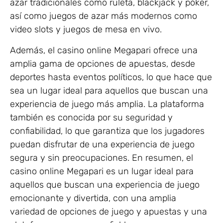
azar tradicionales como ruleta, blackjack y póker,
así como juegos de azar más modernos como
video slots y juegos de mesa en vivo.
Además, el casino online Megapari ofrece una
amplia gama de opciones de apuestas, desde
deportes hasta eventos políticos, lo que hace que
sea un lugar ideal para aquellos que buscan una
experiencia de juego más amplia. La plataforma
también es conocida por su seguridad y
confiabilidad, lo que garantiza que los jugadores
puedan disfrutar de una experiencia de juego
segura y sin preocupaciones. En resumen, el
casino online Megapari es un lugar ideal para
aquellos que buscan una experiencia de juego
emocionante y divertida, con una amplia
variedad de opciones de juego y apuestas y una