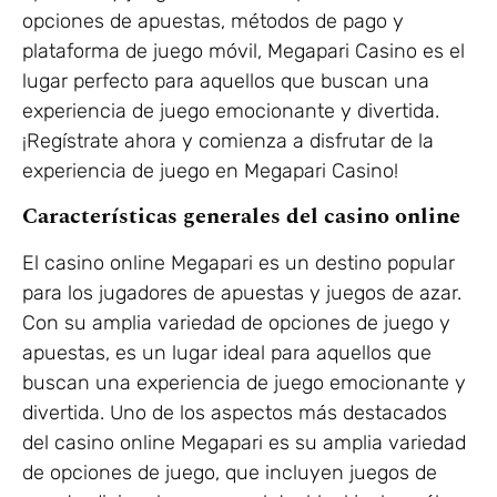
opciones de apuestas, métodos de pago y
plataforma de juego móvil, Megapari Casino es el
lugar perfecto para aquellos que buscan una
experiencia de juego emocionante y divertida.
¡Regístrate ahora y comienza a disfrutar de la
experiencia de juego en Megapari Casino!
Características generales del casino online
El casino online Megapari es un destino popular
para los jugadores de apuestas y juegos de azar.
Con su amplia variedad de opciones de juego y
apuestas, es un lugar ideal para aquellos que
buscan una experiencia de juego emocionante y
divertida. Uno de los aspectos más destacados
del casino online Megapari es su amplia variedad
de opciones de juego, que incluyen juegos de