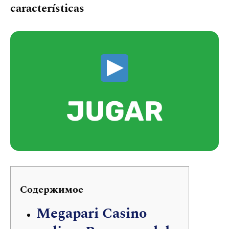
características
JUGAR
Содержимое
Megapari Casino