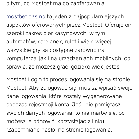
o tym, co Mostbet ma do zaoferowania.
mostbet casino
to jeden z najpopularniejszych
aspektów oferowanych przez Mostbet. Oferuje on
szeroki zakres gier kasynowych, w tym
automatów, karcianek, rulet i wiele więcej.
Wszystkie gry są dostępne zarówno na
komputerze, jak i na urządzeniach mobilnych, co
sprawia, że możesz grać, gdziekolwiek jesteś.
Mostbet Login to proces logowania się na stronie
Mostbet. Aby zalogować się, musisz wpisać swoje
dane logowania, które zostały wygenerowane
podczas rejestracji konta. Jeśli nie pamiętasz
swoich danych logowania, to nie martw się, bo
możesz je odnowić, korzystając z linku
“Zapomniane hasło” na stronie logowania.