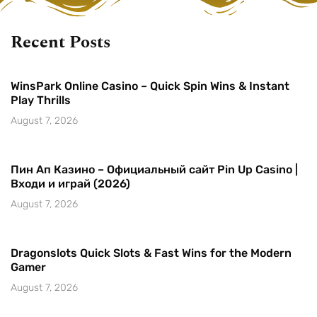
Recent Posts
WinsPark Online Casino – Quick Spin Wins & Instant
Play Thrills
August 7, 2026
Пин Ап Казино – Официальный сайт Pin Up Casino |
Входи и играй (2026)
August 7, 2026
Dragonslots Quick Slots & Fast Wins for the Modern
Gamer
August 7, 2026