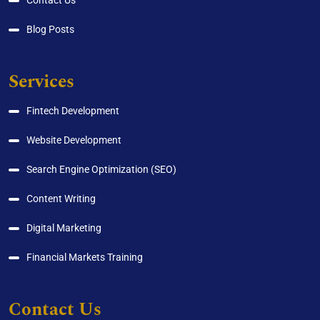
Contact Us
Blog Posts
Services
Fintech Development
Website Development
Search Engine Optimization (SEO)
Content Writing
Digital Marketing
Financial Markets Training
Contact Us