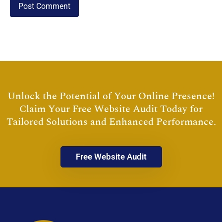
Unlock the Potential of Your Online Presence!
Claim Your Free Website Audit Today for
Tailored Solutions and Enhanced Performance.
Free Website Audit