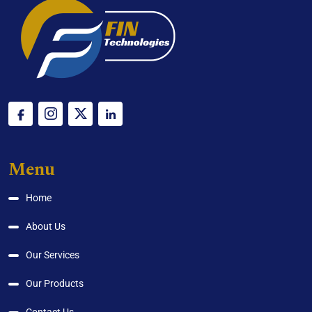
Menu
Home
About Us
Our Services
Our Products