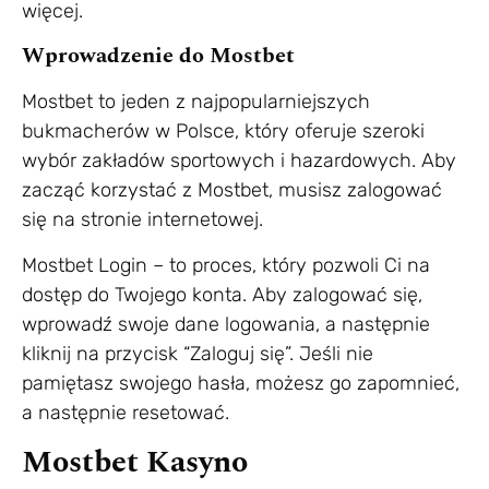
więcej.
Wprowadzenie do Mostbet
Mostbet to jeden z najpopularniejszych
bukmacherów w Polsce, który oferuje szeroki
wybór zakładów sportowych i hazardowych. Aby
zacząć korzystać z Mostbet, musisz zalogować
się na stronie internetowej.
Mostbet Login – to proces, który pozwoli Ci na
dostęp do Twojego konta. Aby zalogować się,
wprowadź swoje dane logowania, a następnie
kliknij na przycisk “Zaloguj się”. Jeśli nie
pamiętasz swojego hasła, możesz go zapomnieć,
a następnie resetować.
Mostbet Kasyno