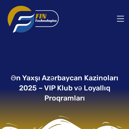
Ən Yaxşı Azərbaycan Kazinoları
2025 – VIP Klub və Loyallıq
Proqramları