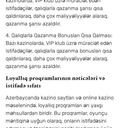
kazinolarda, VIP klub üzrə müraciət edən
istifadəçilər, qalıqlarla qazanma şansı qısa
qaldırılaraq, daha çox maliyyəliyyələr alaraq,
qazanma şansı azaldılır.
4. Qalıqlarla Qazanma Bonusları Qısa Qalması:
Bazı kazinolarda, VIP klub üzrə müraciət edən
istifadəçilər, qalıqlarla qazanma bonusları qısa
qaldırılaraq, daha çox maliyyəliyyələr alaraq,
qazanma şansı azaldılır.
Loyallıq proqramlarının nəticələri və
istifadə sıfatı
Azerbaycanda kazino saytları və online kazino
məselenində, loyallıq proqramları ən yaxşı
məhsullardan biridir. Bu proqramlar, oyunçu
məntiqinə uyğun olaraq, onların istifadəsini