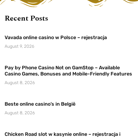
Recent Posts
Vavada online casino w Polsce – rejestracja
August 9, 2026
Pay by Phone Casino Not on GamStop – Available
Casino Games, Bonuses and Mobile-Friendly Features
August 8, 2026
Beste online casino’s in België
August 8, 2026
Chicken Road slot w kasynie online – rejestracja i