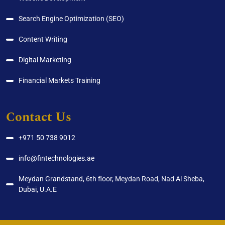
Search Engine Optimization (SEO)
Content Writing
Digital Marketing
Financial Markets Training
Contact Us
+971 50 738 9012
info@fintechnologies.ae
Meydan Grandstand, 6th floor, Meydan Road, Nad Al Sheba,
Dubai, U.A.E