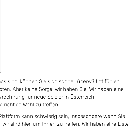
os sind, können Sie sich schnell überwältigt fühlen
ten. Aber keine Sorge, wir haben Sie! Wir haben eine
yrechnung für neue Spieler in Österreich
 richtige Wahl zu treffen.
Plattform kann schwierig sein, insbesondere wenn Sie
 wir sind hier, um Ihnen zu helfen. Wir haben eine List