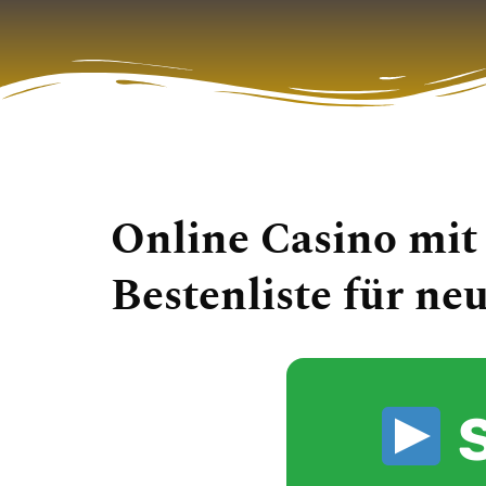
Online Casino mi
Bestenliste für neu
S