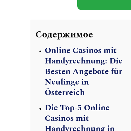
Содержимое
Online Casinos mit
Handyrechnung: Die
Besten Angebote für
Neulinge in
Österreich
Die Top-5 Online
Casinos mit
Handyrechnung in