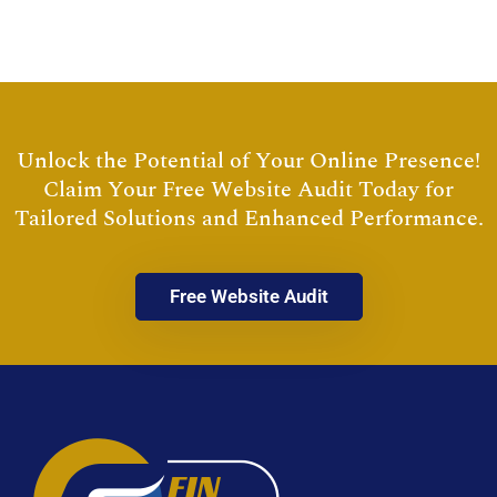
Unlock the Potential of Your Online Presence!
Claim Your Free Website Audit Today for
Tailored Solutions and Enhanced Performance.
Free Website Audit