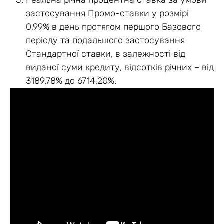
застосування Промо-ставки у розмірі
0,99% в день протягом першого Базового
періоду та подальшого застосування
Стандартної ставки, в залежності від
виданої суми кредиту, відсотків річних – від
3189,78% до 6714,20%.