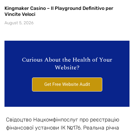
Kingmaker Casino – Il Playground Definitivo per
Vincite Veloci
August 5, 2026
Curious About the Health of Your
Website?
Get Free Website Audit
Свідоцтво Нацкомфінпослуг про реєстрацію
фінансової установи ІК №176. Реальна річна