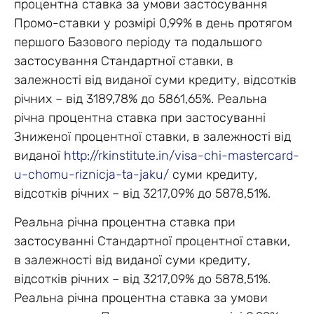
процентна ставка за умови застосування
Промо-ставки у розмірі 0,99% в день протягом
першого Базового періоду та подальшого
застосування Стандартної ставки, в
залежності від виданої суми кредиту, відсотків
річних – від 3189,78% до 5861,65%. Реальна
річна процентна ставка при застосуванні
Зниженої процентної ставки, в залежності від
виданої
http://rkinstitute.in/visa-chi-mastercard-
u-chomu-riznicja-ta-jaku/
суми кредиту,
відсотків річних – від 3217,09% до 5878,51%.
Реальна річна процентна ставка при
застосуванні Стандартної процентної ставки,
в залежності від виданої суми кредиту,
відсотків річних – від 3217,09% до 5878,51%.
Реальна річна процентна ставка за умови