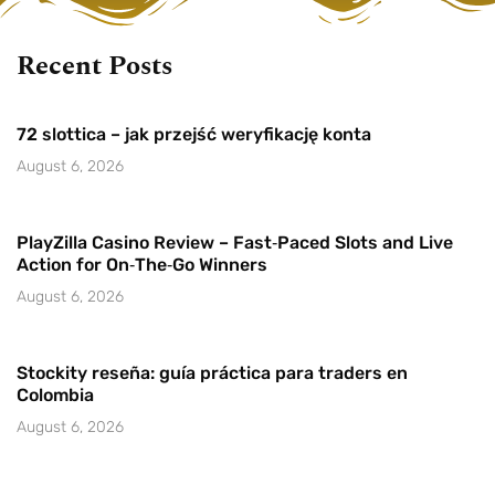
Recent Posts
72 slottica – jak przejść weryfikację konta
August 6, 2026
PlayZilla Casino Review – Fast‑Paced Slots and Live
Action for On‑The‑Go Winners
August 6, 2026
Stockity reseña: guía práctica para traders en
Colombia
August 6, 2026