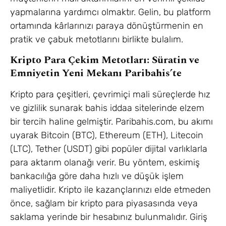
yapmalarına yardımcı olmaktır. Gelin, bu platform
ortamında kârlarınızı paraya dönüştürmenin en
pratik ve çabuk metotlarını birlikte bulalım.
Kripto Para Çekim Metotları: Süratin ve
Emniyetin Yeni Mekanı Paribahis’te
Kripto para çeşitleri, çevrimiçi mali süreçlerde hız
ve gizlilik sunarak bahis iddaa sitelerinde elzem
bir tercih haline gelmiştir. Paribahis.com, bu akımı
uyarak Bitcoin (BTC), Ethereum (ETH), Litecoin
(LTC), Tether (USDT) gibi popüler dijital varlıklarla
para aktarım olanağı verir. Bu yöntem, eskimiş
bankacılığa göre daha hızlı ve düşük işlem
maliyetlidir. Kripto ile kazançlarınızı elde etmeden
önce, sağlam bir kripto para piyasasında veya
saklama yerinde bir hesabınız bulunmalıdır. Giriş