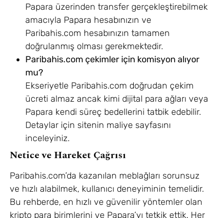
Papara üzerinden transfer gerçekleştirebilmek
amacıyla Papara hesabınızın ve
Paribahis.com hesabınızın tamamen
doğrulanmış olması gerekmektedir.
Paribahis.com çekimler için komisyon alıyor
mu?
Ekseriyetle Paribahis.com doğrudan çekim
ücreti almaz ancak kimi dijital para ağları veya
Papara kendi süreç bedellerini tatbik edebilir.
Detaylar için sitenin maliye sayfasını
inceleyiniz.
Netice ve Hareket Çağrısı
Paribahis.com’da kazanılan meblağları sorunsuz
ve hızlı alabilmek, kullanıcı deneyiminin temelidir.
Bu rehberde, en hızlı ve güvenilir yöntemler olan
kripto para birimlerini ve Papara’yı tetkik ettik. Her