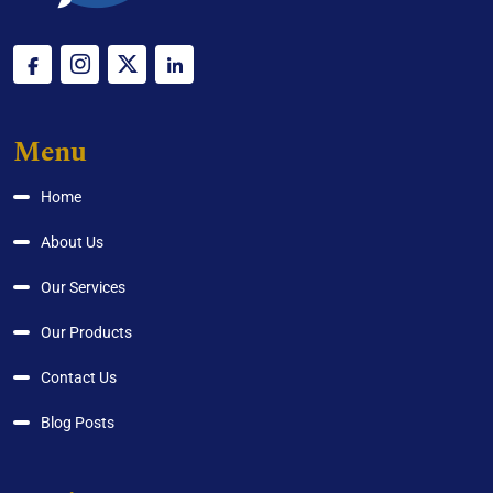
Menu
Home
About Us
Our Services
Our Products
Contact Us
Blog Posts