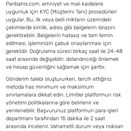
Paribahis.com, emniyet ve mali kaidelere
uygunluk için KYC (Müşterini Tanı) prosedürleri
uygular. Bu, ilk veya belli miktarın üzerindeki
çekimlerde kimlik, adres gibi belgelerin ibrazını
gerektirebilir. Belgelerin hatasız ve tam temin
edilmesi, işleminizin çabuk onaylanması için
gereklidir. Doğrulama süreci birkaç saat ile 24-48
saat arasında değişebilir; dolandırıcılığı önlemek
ve hesap güvenliğini sağlamak için şarttır.
Gönderim talebi oluştururken, tercih ettiğiniz
metoda has minimum ve maksimum
sınırlamalara dikkat edin. Limitler platformun risk
yönetimi politikalarına göre belirlenir ve
yenilenebilir. Başvurunuz platformun para işleri
departmanı tarafından 15 dakika ile 2 saat
arasında incelenir. Vahametli durum veya noksan