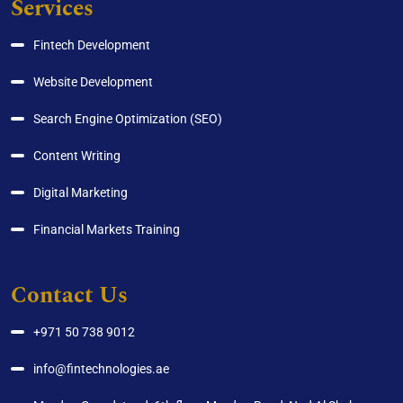
Services
Fintech Development
Website Development
Search Engine Optimization (SEO)
Content Writing
Digital Marketing
Financial Markets Training
Contact Us
+971 50 738 9012
info@fintechnologies.ae