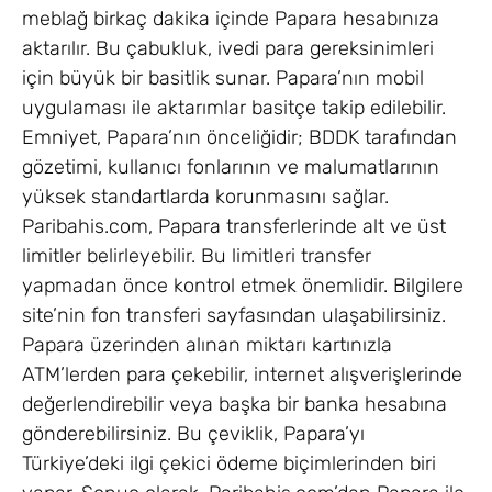
meblağ birkaç dakika içinde Papara hesabınıza
aktarılır. Bu çabukluk, ivedi para gereksinimleri
için büyük bir basitlik sunar. Papara’nın mobil
uygulaması ile aktarımlar basitçe takip edilebilir.
Emniyet, Papara’nın önceliğidir; BDDK tarafından
gözetimi, kullanıcı fonlarının ve malumatlarının
yüksek standartlarda korunmasını sağlar.
Paribahis.com, Papara transferlerinde alt ve üst
limitler belirleyebilir. Bu limitleri transfer
yapmadan önce kontrol etmek önemlidir. Bilgilere
site’nin fon transferi sayfasından ulaşabilirsiniz.
Papara üzerinden alınan miktarı kartınızla
ATM’lerden para çekebilir, internet alışverişlerinde
değerlendirebilir veya başka bir banka hesabına
gönderebilirsiniz. Bu çeviklik, Papara’yı
Türkiye’deki ilgi çekici ödeme biçimlerinden biri