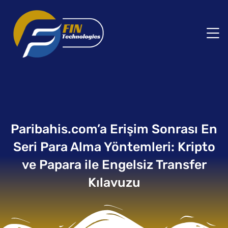
Paribahis.com’a Erişim Sonrası En
Seri Para Alma Yöntemleri: Kripto
ve Papara ile Engelsiz Transfer
Kılavuzu