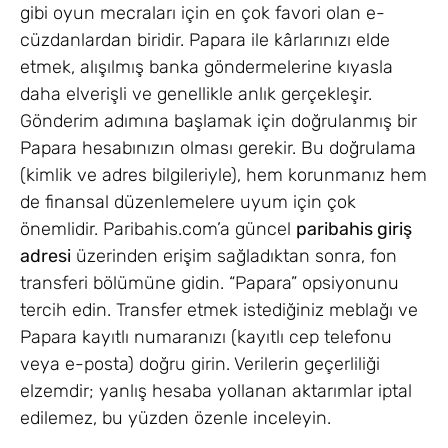
gibi oyun mecraları için en çok favori olan e-
cüzdanlardan biridir. Papara ile kârlarınızı elde
etmek, alışılmış banka göndermelerine kıyasla
daha elverişli ve genellikle anlık gerçekleşir.
Gönderim adımına başlamak için doğrulanmış bir
Papara hesabınızın olması gerekir. Bu doğrulama
(kimlik ve adres bilgileriyle), hem korunmanız hem
de finansal düzenlemelere uyum için çok
önemlidir. Paribahis.com’a güncel
paribahis giriş
adresi
üzerinden erişim sağladıktan sonra, fon
transferi bölümüne gidin. “Papara” opsiyonunu
tercih edin. Transfer etmek istediğiniz meblağı ve
Papara kayıtlı numaranızı (kayıtlı cep telefonu
veya e-posta) doğru girin. Verilerin geçerliliği
elzemdir; yanlış hesaba yollanan aktarımlar iptal
edilemez, bu yüzden özenle inceleyin.