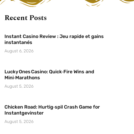
Recent Posts
Instant Casino Review : Jeu rapide et gains
instantanés
August 6, 2026
Lucky Ones Casino: Quick‑Fire Wins and
Mini‑Marathons
August 5, 2026
Chicken Road: Hurtig‑spil Crash Game for
Instantgevinster
August 5, 2026