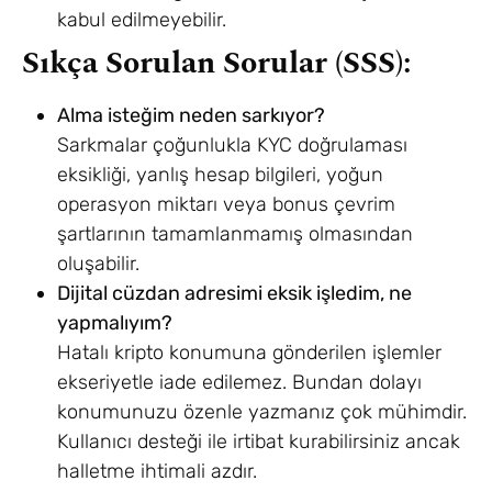
kabul edilmeyebilir.
Sıkça Sorulan Sorular (SSS):
Alma isteğim neden sarkıyor?
Sarkmalar çoğunlukla KYC doğrulaması
eksikliği, yanlış hesap bilgileri, yoğun
operasyon miktarı veya bonus çevrim
şartlarının tamamlanmamış olmasından
oluşabilir.
Dijital cüzdan adresimi eksik işledim, ne
yapmalıyım?
Hatalı kripto konumuna gönderilen işlemler
ekseriyetle iade edilemez. Bundan dolayı
konumunuzu özenle yazmanız çok mühimdir.
Kullanıcı desteği ile irtibat kurabilirsiniz ancak
halletme ihtimali azdır.