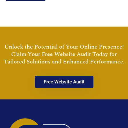
Unlock the Potential of Your Online Presence!
Claim Your Free Website Audit Today for
Tailored Solutions and Enhanced Performance.
Free Website Audit