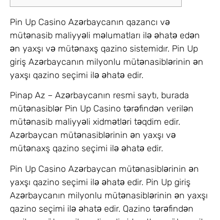
Pin Up Casino Azərbaycanın qazancı və
mütənasib maliyyəli məlumatları ilə əhatə edən
ən yaxşı və mütənaxş qazino sistemidır. Pin Up
giriş Azərbaycanın milyonlu mütənasiblərinin ən
yaxşı qazino seçimi ilə əhatə edir.
Pinap Az – Azərbaycanın resmi saytı, burada
mütənasiblər Pin Up Casino tərəfindən verilən
mütənasib maliyyəli xidmətləri təqdim edir.
Azərbaycan mütənasiblərinin ən yaxşı və
mütənaxş qazino seçimi ilə əhatə edir.
Pin Up Casino Azərbaycan mütənasiblərinin ən
yaxşı qazino seçimi ilə əhatə edir. Pin Up giriş
Azərbaycanın milyonlu mütənasiblərinin ən yaxşı
qazino seçimi ilə əhatə edir. Qazino tərəfindən