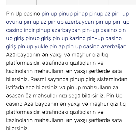
Pin Up casino
pin up pinup pinap pinup az pin-up
oyunu pin up az pin up azerbaycan pın up pin-up
casino indir pinup azerbaycan pin-up casino pin
up giriş pinup giriş pin up kazino pin-up casino
giriş pin up yukle pin ap pin up casino azerbaijan
Azərbaycanın ən yaxşı və məşhur qızıltıq
platformasıdır, ətrafındakı qızıltıqların və
kazinoların məhsullarını ən yaxşı şərtlərdə sata
bilərsiniz. Rəsmi saytında pinup giriş sistemindən
istifadə edə bilərsiniz və pinup məhsullarınıza
əsasən öz məhsullarınızı seçə bilərsiniz. Pin Up
casino Azərbaycanın ən yaxşı və məşhur qızıltıq
platformasıdır, ətrafındakı qızıltıqların və
kazinoların məhsullarını ən yaxşı şərtlərdə sata
bilərsiniz.