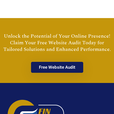
Unlock the Potential of Your Online Presence!
Claim Your Free Website Audit Today for
Tailored Solutions and Enhanced Performance.
Free Website Audit