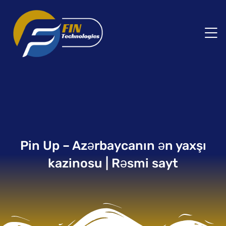
Pin Up – Azərbaycanın ən yaxşı
kazinosu | Rəsmi sayt