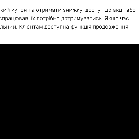
ий купон та отримати знижку, доступ до акції або
спрацював, їх потрібно дотримуватись. Якщо час
уальний. Клієнтам доступна функція продовження