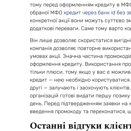
тому перед оформленням кредиту в МФО
обраної МФО
кредит через банк id без 
конкретної акції вони можуть суттєво 
додаткові переваги. Саме тому варто к
Він лише дозволяє скористатися вигідн
компанія дозволяє повторне використанн
умовах акції. Значна частина промокод
оформлення кредиту. Використання промо
тільки плюси, тому якщо у вас є можли
кредит — нею необхідно користуватися. 
другі — залучають і заохочують клієнтів
організацій готові видати першу позику 
день. Перед підтвердженням заявки на 
введення промокоду та переконатися, що
Останні відгуки клієн