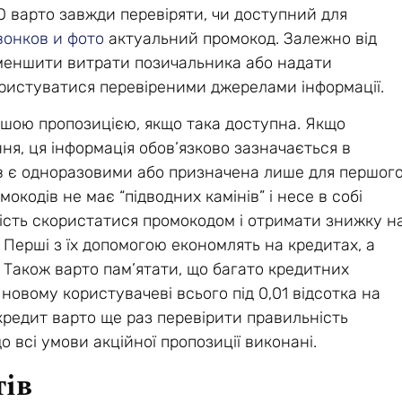
 варто завжди перевіряти, чи доступний для
звонков и фото
актуальний промокод. Залежно від
зменшити витрати позичальника або надати
ористуватися перевіреними джерелами інформації.
ішою пропозицією, якщо така доступна. Якщо
я, ця інформація обов’язково зазначається в
ів є одноразовими або призначена лише для першог
кодів не має “підводних камінів” і несе в собі
вість скористатися промокодом і отримати знижку н
Перші з їх допомогою економлять на кредитах, а
. Також варто пам’ятати, що багато кредитних
новому користувачеві всього під 0,01 відсотка на
кредит варто ще раз перевірити правильність
 всі умови акційної пропозиції виконані.
тів