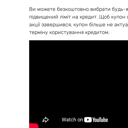
Ви можете безкоштовно вибрати будь-як
підвищений ліміт на кредит. Щоб купон 
акції завершився, купон більше не акт
терміну користування кредитом.