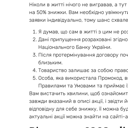
Ніколи в житті нічого не вигравав, а ту
на 50% знижки. Вам необхідно увімкнути
заявки індивідуально, тому шанс схвале
Я думав, що сам в житті з цим не ро
Дані припущення розраховані згідн
Національного Банку України.
Після протермінування договору поч
близьким.
Товариство залишає за собою право 
Особа, яка використала Промокод, в
Правилами та Умовами та приймає їх
Вам вистачить хвилини, щоб ознайомити
завжди вказаний в описі акції, і звідти
відповідну для себе знижку, її можна б
актуальні акції можна знайти на сайті-