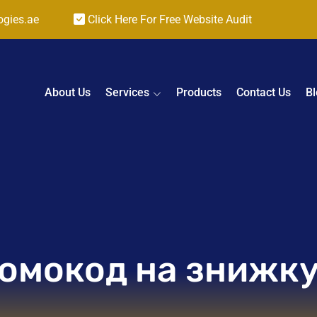
ogies.ae
Click Here For Free Website Audit
About Us
Services
Products
Contact Us
Bl
омокод на знижку