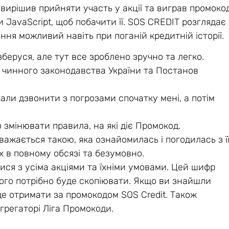
т вирішив прийняти участь у акції та виграв промоко
 JavaScript, щоб побачити її. SOS CREDIT розглядає
ння можливий навіть при поганій кредитній історії.
зберуся, але тут все зроблено зручно та легко.
о чинного законодавства України та Постанов
али дзвонити з погрозами спочатку мені, а потім
змінювати правила, на які діє Промокод.
важається такою, яка ознайомилась і погодилась з ї
 в повному обсязі та безумовно.
ся з усіма акціями та їхніми умовами. Цей шифр
 його потрібно буде скопіювати. Якщо ви знайшли
уде отримати за промокодом SOS Credit. Також
агрегаторі Ліга Промокоди.