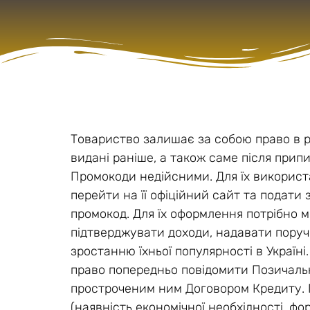
Товариство залишає за собою право в 
видані раніше, а також саме після при
Промокоди недійсними. Для їх використ
перейти на її офіційний сайт та подати
промокод. Для їх оформлення потрібно м
підтверджувати доходи, надавати поруч
зростанню їхньої популярності в Украї
право попередньо повідомити Позичальн
простроченим ним Договором Кредиту. 
(наявність економічної необхідності, ф