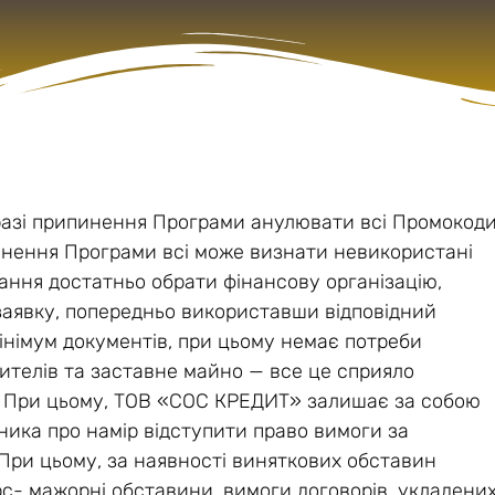
разі припинення Програми анулювати всі Промокод
пинення Програми всі може визнати невикористані
ання достатньо обрати фінансову організацію,
 заявку, попередньо використавши відповідний
інімум документів, при цьому немає потреби
ителів та заставне майно — все це сприяло
ні. При цьому, ТОВ «СОС КРЕДИТ» залишає за собою
ика про намір відступити право вимоги за
При цьому, за наявності виняткових обставин
орс- мажорні обставини, вимоги договорів, укладени