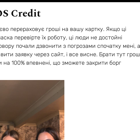
S Credit
во перераховує гроші на вашу картку. Якщо ці
аска перевірте їх роботу, ці люди не достойні
говору почали дзвонити з погрозами спочатку мені, 
вити заявку через сайт, і все висне. Брати тут грош
и на 100% впевнені, що зможете закрити борг