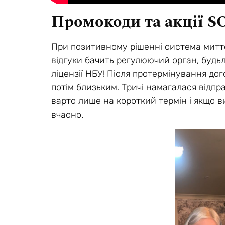
Промокоди та акції SO
При позитивному рішенні система миттє
відгуки бачить регулюючий орган, будьл
ліцензії НБУ! Після протермінування до
потім близьким. Тричі намагалася відпра
варто лише на короткий термін і якщо в
вчасно.