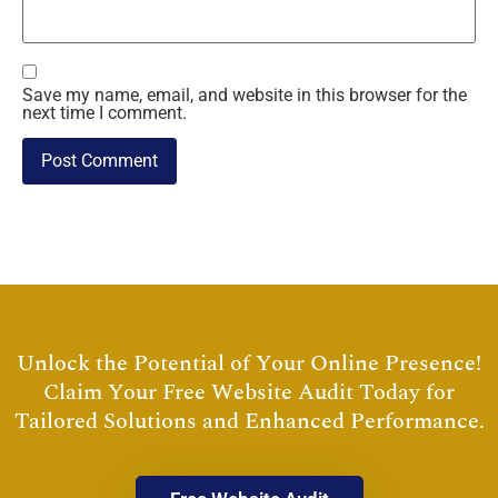
Save my name, email, and website in this browser for the
next time I comment.
Unlock the Potential of Your Online Presence!
Claim Your Free Website Audit Today for
Tailored Solutions and Enhanced Performance.