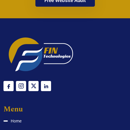
Free Website Audit
Menu
Home