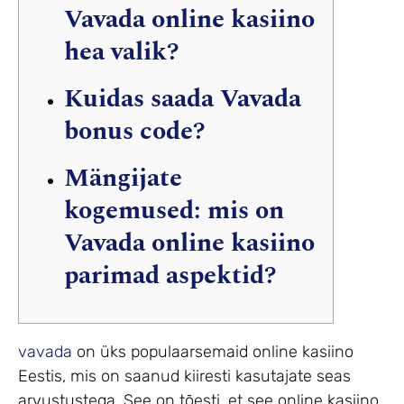
Vavada online kasiino
hea valik?
Kuidas saada Vavada
bonus code?
Mängijate
kogemused: mis on
Vavada online kasiino
parimad aspektid?
vavada
on üks populaarsemaid online kasiino
Eestis, mis on saanud kiiresti kasutajate seas
arvustustega. See on tõesti, et see online kasiino