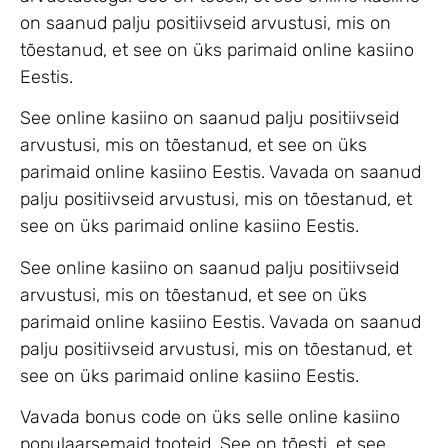
on saanud palju positiivseid arvustusi, mis on
tõestanud, et see on üks parimaid online kasiino
Eestis.
See online kasiino on saanud palju positiivseid
arvustusi, mis on tõestanud, et see on üks
parimaid online kasiino Eestis. Vavada on saanud
palju positiivseid arvustusi, mis on tõestanud, et
see on üks parimaid online kasiino Eestis.
See online kasiino on saanud palju positiivseid
arvustusi, mis on tõestanud, et see on üks
parimaid online kasiino Eestis. Vavada on saanud
palju positiivseid arvustusi, mis on tõestanud, et
see on üks parimaid online kasiino Eestis.
Vavada bonus code on üks selle online kasiino
populaarsemaid tooteid. See on tõesti, et see