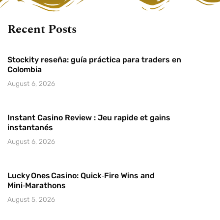
Recent Posts
Stockity reseña: guía práctica para traders en
Colombia
August 6, 2026
Instant Casino Review : Jeu rapide et gains
instantanés
August 6, 2026
Lucky Ones Casino: Quick‑Fire Wins and
Mini‑Marathons
August 5, 2026