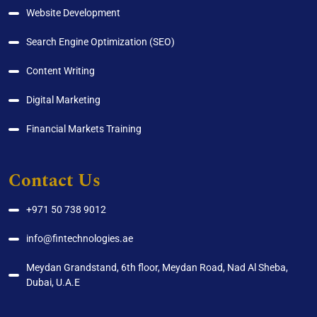
Website Development
Search Engine Optimization (SEO)
Content Writing
Digital Marketing
Financial Markets Training
Contact Us
+971 50 738 9012
info@fintechnologies.ae
Meydan Grandstand, 6th floor, Meydan Road, Nad Al Sheba,
Dubai, U.A.E