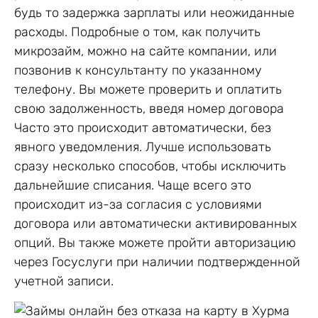
будь то задержка зарплаты или неожиданные
расходы. Подробные о том, как получить
микрозайм, можно на сайте компании, или
позвонив к консультанту по указанному
телефону. Вы можете проверить и оплатить
свою задолженность, введя номер договора
Часто это происходит автоматически, без
явного уведомления. Лучше использовать
сразу несколько способов, чтобы исключить
дальнейшие списания. Чаще всего это
происходит из-за согласия с условиями
договора или автоматически активированных
опций. Вы также можете пройти авторизацию
через Госуслуги при наличии подтвержденной
учетной записи.