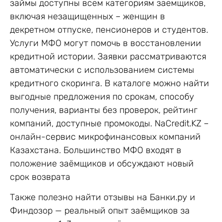
займы доступны всем категориям заемщиков,
включая незащищенных – женщин в
декретном отпуске, пенсионеров и студентов.
Услуги МФО могут помочь в восстановлении
кредитной истории. Заявки рассматриваются
автоматически с использованием системы
кредитного скоринга. В каталоге можно найти
выгодные предложения по срокам, способу
получения, варианты без проверок, рейтинг
компаний, доступные промокоды. NaCredit.KZ –
онлайн-сервис микрофинансовых компаний
Казахстана. Большинство МФО входят в
положение заёмщиков и обсуждают новый
срок возврата
Также полезно найти отзывы на Банки.ру и
Финдозор — реальный опыт заёмщиков за