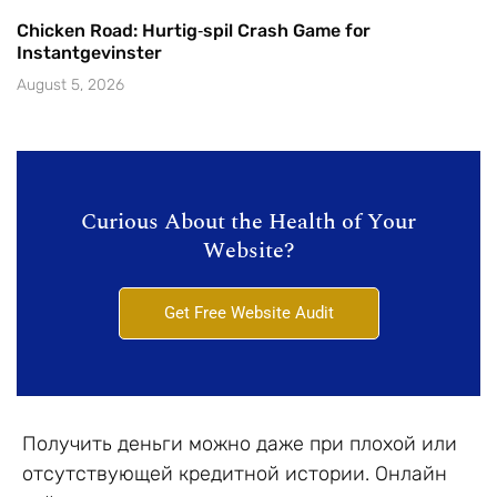
Chicken Road: Hurtig‑spil Crash Game for
Instantgevinster
August 5, 2026
Curious About the Health of Your
Website?
Get Free Website Audit
Получить деньги можно даже при плохой или
отсутствующей кредитной истории. Онлайн