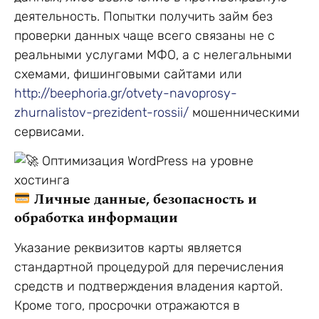
деятельность. Попытки получить займ без
проверки данных чаще всего связаны не с
реальными услугами МФО, а с нелегальными
схемами, фишинговыми сайтами или
http://beephoria.gr/otvety-navoprosy-
zhurnalistov-prezident-rossii/
мошенническими
сервисами.
Личные данные, безопасность и
обработка информации
Указание реквизитов карты является
стандартной процедурой для перечисления
средств и подтверждения владения картой.
Кроме того, просрочки отражаются в