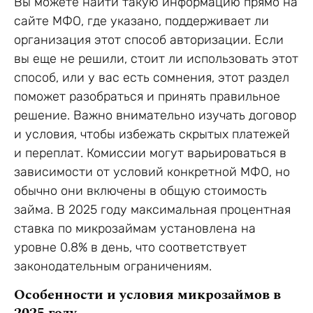
Вы можете найти такую информацию прямо на
сайте МФО, где указано, поддерживает ли
организация этот способ авторизации. Если
вы еще не решили, стоит ли использовать этот
способ, или у вас есть сомнения, этот раздел
поможет разобраться и принять правильное
решение. Важно внимательно изучать договор
и условия, чтобы избежать скрытых платежей
и переплат. Комиссии могут варьироваться в
зависимости от условий конкретной МФО, но
обычно они включены в общую стоимость
займа. В 2025 году максимальная процентная
ставка по микрозаймам установлена на
уровне 0.8% в день, что соответствует
законодательным ограничениям.
Особенности и условия микрозаймов в
2025 году