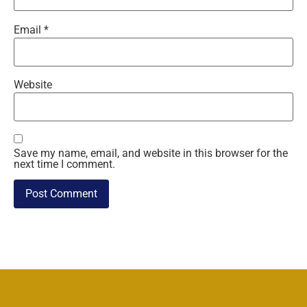
Email
*
Website
Save my name, email, and website in this browser for the
next time I comment.